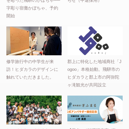
を彫った飛騨のかぼちゃ──
らせ（中途採用）
字彫り宿儺かぼちゃ、予約
開始
修学旅行中の中学生が来
郡上に特化した地域商社「J
訪！ヒダカラのデザインに
ogoo」本格始動。飛騨市の
触れていただきました。
ヒダカラと郡上市の阿弥陀
ヶ滝観光が共同設立