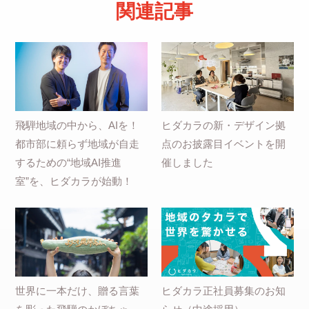
関連記事
飛騨地域の中から、AIを！
ヒダカラの新・デザイン拠
都市部に頼らず地域が自走
点のお披露目イベントを開
するための“地域AI推進
催しました
室”を、ヒダカラが始動！
世界に一本だけ、贈る言葉
ヒダカラ正社員募集のお知