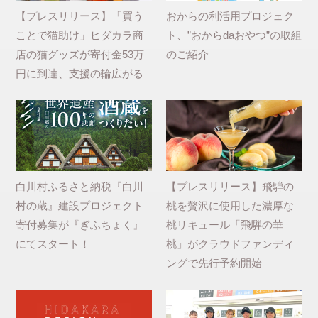
【プレスリリース】「買う
おからの利活用プロジェク
ことで猫助け」ヒダカラ商
ト、”おからdaおやつ”の取組
店の猫グッズが寄付金53万
のご紹介
円に到達、支援の輪広がる
白川村ふるさと納税『白川
【プレスリリース】飛騨の
村の蔵』建設プロジェクト
桃を贅沢に使用した濃厚な
寄付募集が『ぎふちょく』
桃リキュール「飛騨の華
にてスタート！
桃」がクラウドファンディ
ングで先行予約開始