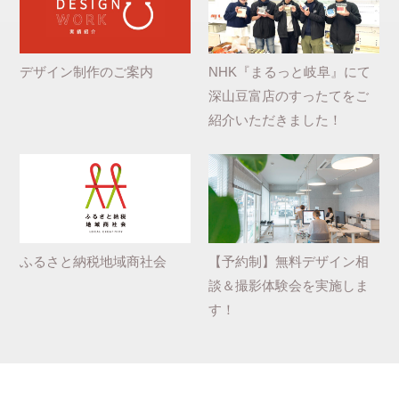
デザイン制作のご案内
NHK『まるっと岐阜』にて
深山豆富店のすったてをご
紹介いただきました！
ふるさと納税地域商社会
【予約制】無料デザイン相
談＆撮影体験会を実施しま
す！