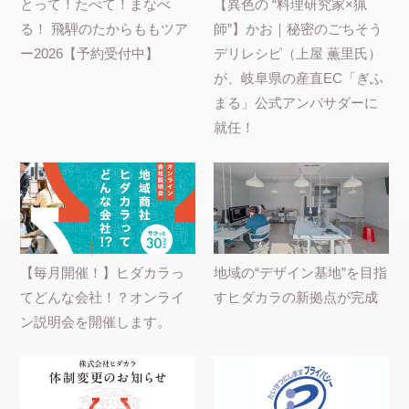
とって！たべて！まなべ
【異色の “料理研究家×猟
る！ 飛騨のたからももツア
師”】かお｜秘密のごちそう
ー2026【予約受付中】
デリレシピ（上屋 薫里氏）
が、岐阜県の産直EC「ぎふ
まる」公式アンバサダーに
就任！
【毎月開催！】ヒダカラっ
地域の“デザイン基地”を目指
てどんな会社！？オンライ
すヒダカラの新拠点が完成
ン説明会を開催します。