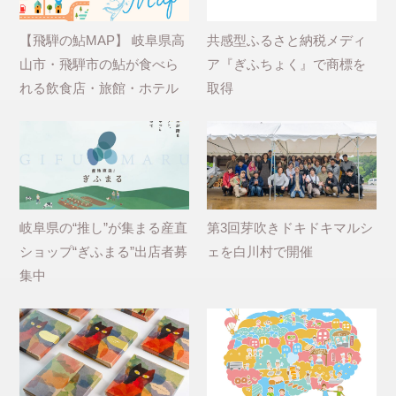
【飛騨の鮎MAP】 岐阜県高
共感型ふるさと納税メディ
山市・飛騨市の鮎が食べら
ア『ぎふちょく』で商標を
れる飲食店・旅館・ホテル
取得
岐阜県の“推し”が集まる産直
第3回芽吹きドキドキマルシ
ショップ“ぎふまる”出店者募
ェを白川村で開催
集中