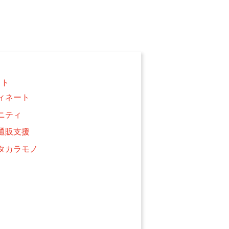
クト
ィネート
ニティ
通販支援
タカラモノ