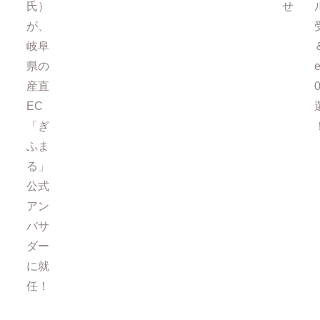
氏）
せ
が、
岐阜
県の
e
産直
EC
「ぎ
ふま
る」
公式
アン
バサ
ダー
に就
任！