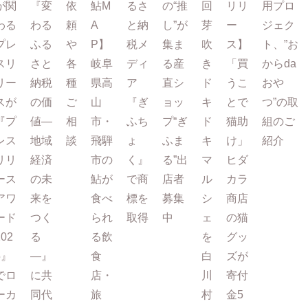
が関
『変
依
鮎M
るさ
の“推
回
リリ
用プロ
わる
わる
頼
A
と納
し”が
芽
ー
ジェク
プレ
ふる
や
P】
税メ
集ま
吹
ス】
ト、”お
スリ
さと
各
岐阜
ディ
る産
き
「買
からda
リー
納税
種
県高
ア
直シ
ド
うこ
おや
スが
の価
ご
山
『ぎ
ョッ
キ
とで
つ”の取
『プ
値―
相
市・
ふち
プ“ぎ
ド
猫助
組のご
レス
地域
談
飛騨
ょ
ふま
キ
け」
紹介
リリ
経済
市の
く』
る”出
マ
ヒダ
ース
の未
鮎が
で商
店者
ル
カラ
アワ
来を
食べ
標を
募集
シ
商店
ード
つく
られ
取得
中
ェ
の猫
202
る
る飲
を
グッ
5』
―』
食
白
ズが
でロ
に共
店・
川
寄付
ーカ
同代
旅
村
金5