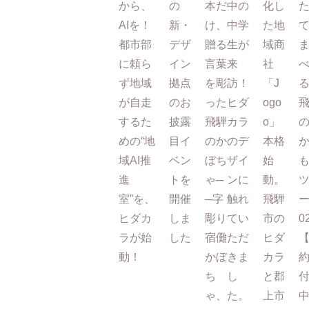
から、
の
本だ
中の
化し
AIを！
新・
け、
中学
た地
都市部
デザ
贈る
生が
域商
に頼ら
イン
言葉
来
社
ず地域
拠点
を彫
訪！
「J
が自走
のお
った
ヒダ
ogo
するた
披露
飛騨
カラ
o」
めの“地
目イ
のか
のデ
本格
域AI推
ベン
ぼち
ザイ
始
進
トを
ゃ─
ンに
動。
室”を、
開催
─字
触れ
飛騨
ー
ヒダカ
しま
彫り
てい
市の
0
ラが始
した
宿儺
ただ
ヒダ
動！
かぼ
きま
カラ
ち
し
と郡
ゃ、
た。
上市