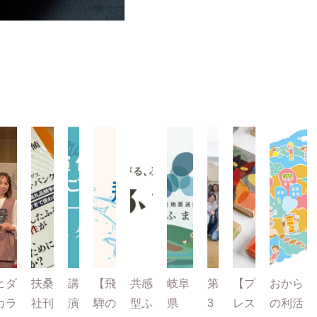
ヒダ
扶桑
講
【飛
共感
岐阜
第
【プ
おから
カラ
社刊
演
騨の
型ふ
県
3
レス
の利活