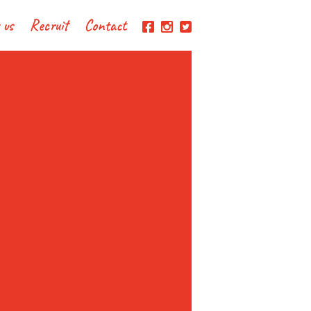
 us
Recruit
Contact