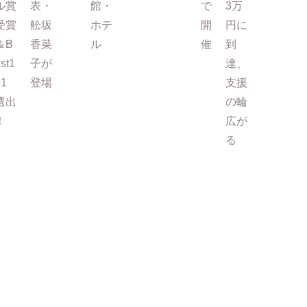
ル賞
表・
館・
で
3万
受賞
舩坂
ホテ
開
円に
＆B
香菜
ル
催
到
st1
子が
達、
01
登場
支援
選出
の輪
！
広が
る