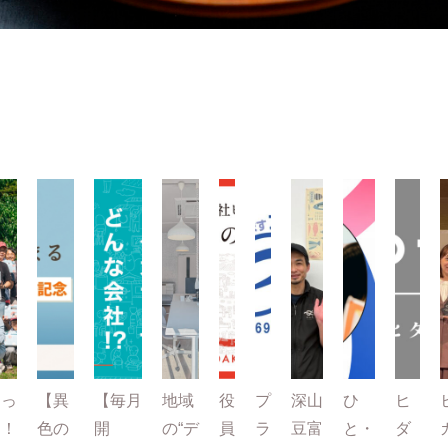
とっ
【異
【毎月
地域
役
プ
深山
ひ
ヒ
て！
色の
開
の“デ
員
ラ
豆富
と・
ダ