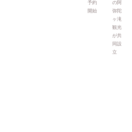
予約
の阿
開始
弥陀
ヶ滝
観光
が共
同設
立