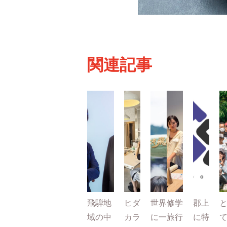
関連記事
飛騨地
ヒダ
世界
修学
郡上
域の中
カラ
に一
旅行
に特