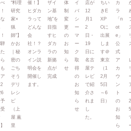
たべ
“料理
催！】
ザイ
体
イ
店が
ちい
カ
て！
研究
ヒダカ
ン基
制
バ
12
きE
ラ
まな
家×
ラって
地”を
変
シ
月1
XP
「n
べ
猟
どんな
目指
更
ー
2
Oに
ot
る！
師”】
会
すヒ
の
マ
日・
出展
e」
飛騨
かお
社！？
ダカ
お
ー
19
しま
公
のた
｜秘
オンラ
ラの
知
ク
日に
す＠
式
から
密の
イン説
新拠
ら
取
名古
東京
ア
もも
ごち
明会を
点が
せ
得
屋テ
（1
カ
ツア
そう
開催し
完成
の
レビ
2月
ウ
2
デリ
ます。
お
で紹
5日
ン
26
レシ
知
介さ
～6
ト
【予
ピ
ら
れま
日）
の
約受
（上
せ
し
お
付
屋 薫
た。
知
中】
里
ら