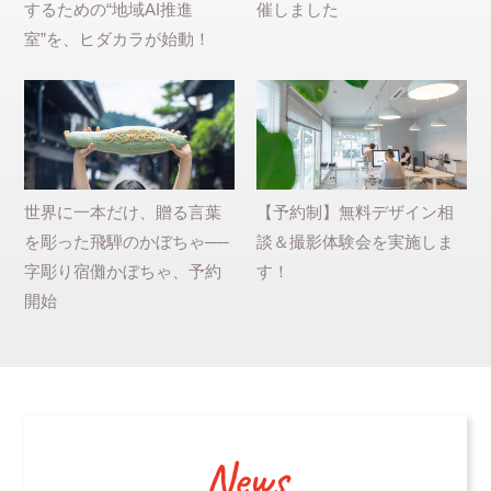
するための“地域AI推進
催しました
室”を、ヒダカラが始動！
世界に一本だけ、贈る言葉
【予約制】無料デザイン相
を彫った飛騨のかぼちゃ──
談＆撮影体験会を実施しま
字彫り宿儺かぼちゃ、予約
す！
開始
News