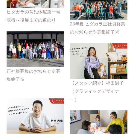
ヒダカラの育児休暇第一号
取得～復帰までの道のり
23年夏 ヒダカラ正社員募集
のお知らせ※募集終了※
正社員募集のお知らせ※募
集終了※
【スタッフ紹介】福田温子
（グラフィックデザイナ
ー）