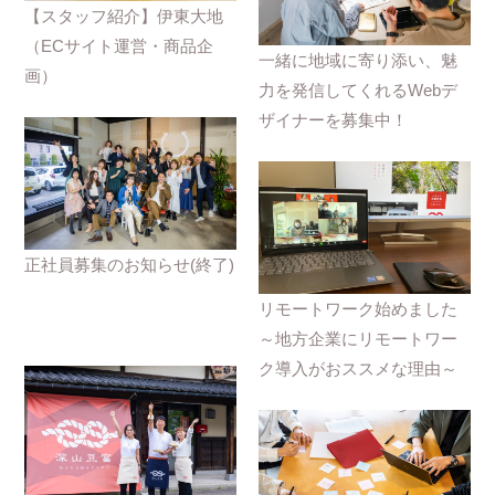
【スタッフ紹介】伊東大地
（ECサイト運営・商品企
一緒に地域に寄り添い、魅
画）
力を発信してくれるWebデ
ザイナーを募集中！
正社員募集のお知らせ(終了)
リモートワーク始めました
～地方企業にリモートワー
ク導入がおススメな理由～