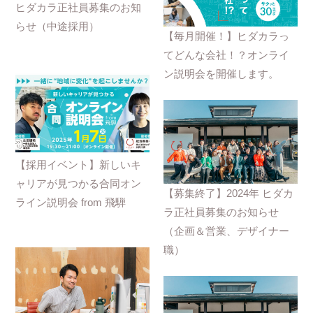
ヒダカラ正社員募集のお知
らせ（中途採用）
【毎月開催！】ヒダカラっ
てどんな会社！？オンライ
ン説明会を開催します。
【採用イベント】新しいキ
ャリアが見つかる合同オン
【募集終了】2024年 ヒダカ
ライン説明会 from 飛騨
ラ正社員募集のお知らせ
（企画＆営業、デザイナー
職）