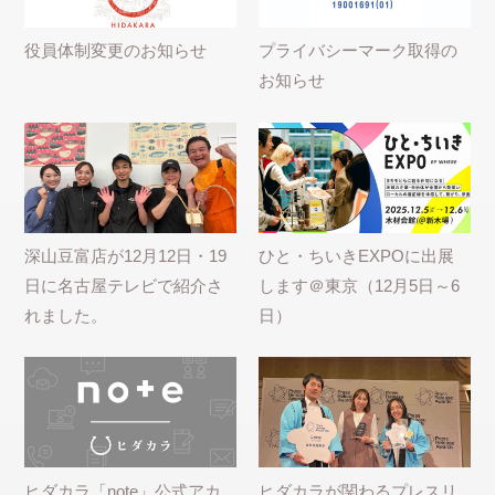
役員体制変更のお知らせ
プライバシーマーク取得の
お知らせ
深山豆富店が12月12日・19
ひと・ちいきEXPOに出展
日に名古屋テレビで紹介さ
します＠東京（12月5日～6
れました。
日）
ヒダカラ「note」公式アカ
ヒダカラが関わるプレスリ