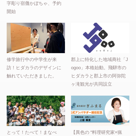
字彫り宿儺かぼちゃ、予約
開始
修学旅行中の中学生が来
郡上に特化した地域商社「J
訪！ヒダカラのデザインに
ogoo」本格始動。飛騨市の
触れていただきました。
ヒダカラと郡上市の阿弥陀
ヶ滝観光が共同設立
とって！たべて！まなべ
【異色の “料理研究家×猟