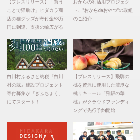
【プレスリリース】「買う
おからの利活用プロジェク
ことで猫助け」ヒダカラ商
ト、”おからdaおやつ”の取組
店の猫グッズが寄付金53万
のご紹介
円に到達、支援の輪広がる
白川村ふるさと納税『白川
【プレスリリース】飛騨の
村の蔵』建設プロジェクト
桃を贅沢に使用した濃厚な
寄付募集が『ぎふちょく』
桃リキュール「飛騨の華
にてスタート！
桃」がクラウドファンディ
ングで先行予約開始