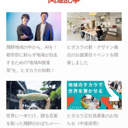
飛騨地域の中から、AIを！
ヒダカラの新・デザイン拠
都市部に頼らず地域が自走
点のお披露目イベントを開
するための“地域AI推進
催しました
室”を、ヒダカラが始動！
世界に一本だけ、贈る言葉
ヒダカラ正社員募集のお知
を彫った飛騨のかぼちゃ──
らせ（中途採用）