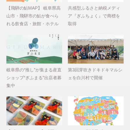
【飛騨の鮎MAP】 岐阜県高
共感型ふるさと納税メディ
山市・飛騨市の鮎が食べら
ア『ぎふちょく』で商標を
れる飲食店・旅館・ホテル
取得
岐阜県の“推し”が集まる産直
第3回芽吹きドキドキマルシ
ショップ“ぎふまる”出店者募
ェを白川村で開催
集中