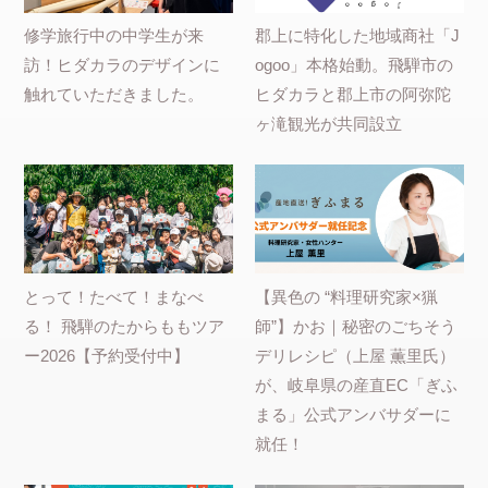
修学旅行中の中学生が来
郡上に特化した地域商社「J
訪！ヒダカラのデザインに
ogoo」本格始動。飛騨市の
触れていただきました。
ヒダカラと郡上市の阿弥陀
ヶ滝観光が共同設立
とって！たべて！まなべ
【異色の “料理研究家×猟
る！ 飛騨のたからももツア
師”】かお｜秘密のごちそう
ー2026【予約受付中】
デリレシピ（上屋 薫里氏）
が、岐阜県の産直EC「ぎふ
まる」公式アンバサダーに
就任！