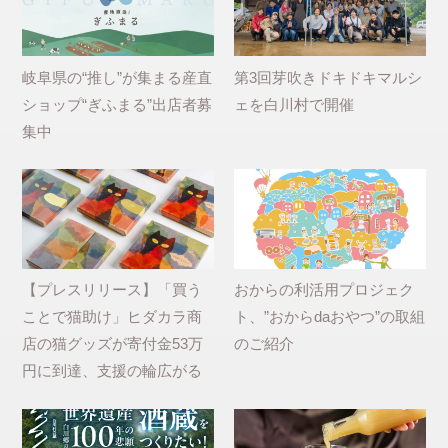
岐阜県の“推し”が集まる産直
第3回芽吹きドキドキマルシ
ショップ“ぎふまる”出店者募
ェを白川村で開催
集中
【プレスリリース】「買う
おからの利活用プロジェク
ことで猫助け」ヒダカラ商
ト、”おからdaおやつ”の取組
店の猫グッズが寄付金53万
のご紹介
円に到達、支援の輪広がる