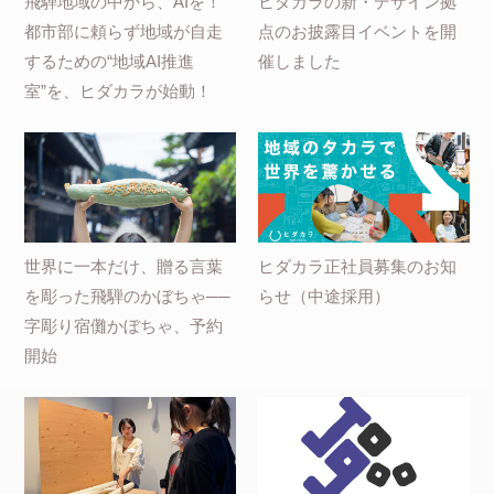
飛騨地域の中から、AIを！
ヒダカラの新・デザイン拠
都市部に頼らず地域が自走
点のお披露目イベントを開
するための“地域AI推進
催しました
室”を、ヒダカラが始動！
世界に一本だけ、贈る言葉
ヒダカラ正社員募集のお知
を彫った飛騨のかぼちゃ──
らせ（中途採用）
字彫り宿儺かぼちゃ、予約
開始