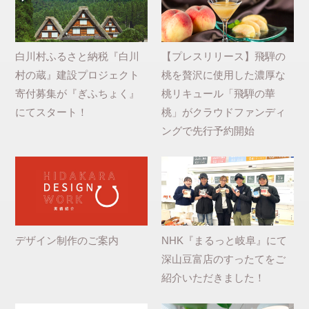
白川村ふるさと納税『白川
【プレスリリース】飛騨の
村の蔵』建設プロジェクト
桃を贅沢に使用した濃厚な
寄付募集が『ぎふちょく』
桃リキュール「飛騨の華
にてスタート！
桃」がクラウドファンディ
ングで先行予約開始
デザイン制作のご案内
NHK『まるっと岐阜』にて
深山豆富店のすったてをご
紹介いただきました！