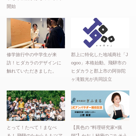
開始
修学旅行中の中学生が来
郡上に特化した地域商社「J
訪！ヒダカラのデザインに
ogoo」本格始動。飛騨市の
触れていただきました。
ヒダカラと郡上市の阿弥陀
ヶ滝観光が共同設立
とって！たべて！まなべ
【異色の “料理研究家×猟
る！ 飛騨のたからももツア
師”】かお｜秘密のごちそう