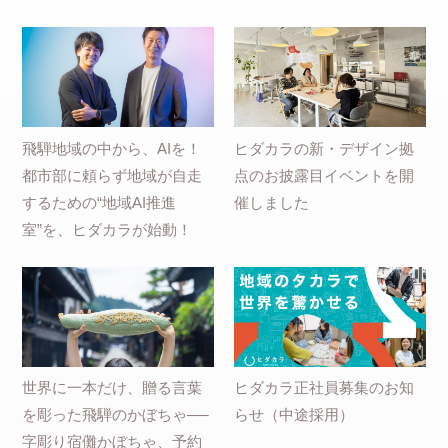
飛騨地域の中から、AIを！
ヒダカラの新・デザイン拠
都市部に頼らず地域が自走
点のお披露目イベントを開
するための“地域AI推進
催しました
室”を、ヒダカラが始動！
世界に一本だけ、贈る言葉
ヒダカラ正社員募集のお知
を彫った飛騨のかぼちゃ──
らせ（中途採用）
字彫り宿儺かぼちゃ、予約