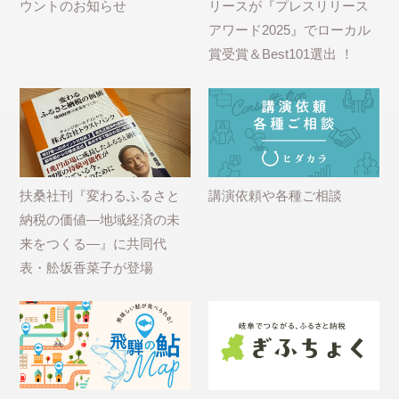
ウントのお知らせ
リースが『プレスリリース
アワード2025』でローカル
賞受賞＆Best101選出 ！
扶桑社刊『変わるふるさと
講演依頼や各種ご相談
納税の価値―地域経済の未
来をつくる―』に共同代
表・舩坂香菜子が登場