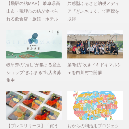
【飛騨の鮎MAP】 岐阜県高
共感型ふるさと納税メディ
山市・飛騨市の鮎が食べら
ア『ぎふちょく』で商標を
れる飲食店・旅館・ホテル
取得
岐阜県の“推し”が集まる産直
第3回芽吹きドキドキマルシ
ショップ“ぎふまる”出店者募
ェを白川村で開催
集中
【プレスリリース】「買う
おからの利活用プロジェク