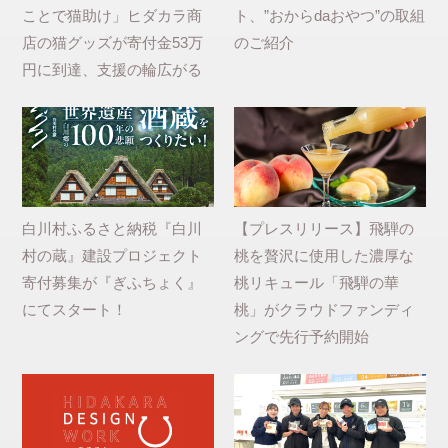
ことで猫助け」ヒダカラ商
ト、”おからdaおやつ”の取組
店の猫グッズが寄付金53万
のご紹介
円に到達、支援の輪広がる
白川村ふるさと納税『白川
【プレスリリース】飛騨の
村の蔵』建設プロジェクト
桃を贅沢に使用した濃厚な
寄付募集が『ぎふちょく』
桃リキュール「飛騨の華
にてスタート！
桃」がクラウドファンディ
ングで先行予約開始