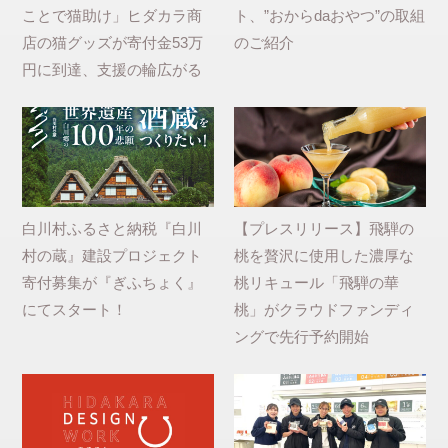
ことで猫助け」ヒダカラ商
ト、”おからdaおやつ”の取組
店の猫グッズが寄付金53万
のご紹介
円に到達、支援の輪広がる
白川村ふるさと納税『白川
【プレスリリース】飛騨の
村の蔵』建設プロジェクト
桃を贅沢に使用した濃厚な
寄付募集が『ぎふちょく』
桃リキュール「飛騨の華
にてスタート！
桃」がクラウドファンディ
ングで先行予約開始