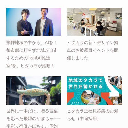
飛騨地域の中から、AIを！
ヒダカラの新・デザイン拠
都市部に頼らず地域が自走
点のお披露目イベントを開
するための“地域AI推進
催しました
室”を、ヒダカラが始動！
世界に一本だけ、贈る言葉
ヒダカラ正社員募集のお知
を彫った飛騨のかぼちゃ──
らせ（中途採用）
字彫り宿儺かぼちゃ、予約