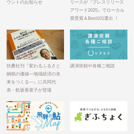
ウントのお知らせ
リースが『プレスリリース
アワード2025』でローカル
賞受賞＆Best101選出 ！
扶桑社刊『変わるふるさと
講演依頼や各種ご相談
納税の価値―地域経済の未
来をつくる―』に共同代
表・舩坂香菜子が登場