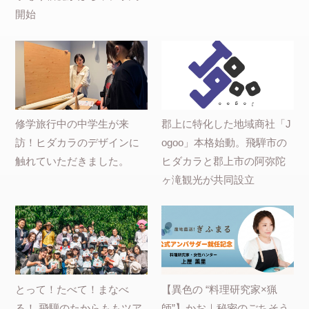
開始
修学旅行中の中学生が来
郡上に特化した地域商社「J
訪！ヒダカラのデザインに
ogoo」本格始動。飛騨市の
触れていただきました。
ヒダカラと郡上市の阿弥陀
ヶ滝観光が共同設立
とって！たべて！まなべ
【異色の “料理研究家×猟
る！ 飛騨のたからももツア
師”】かお｜秘密のごちそう