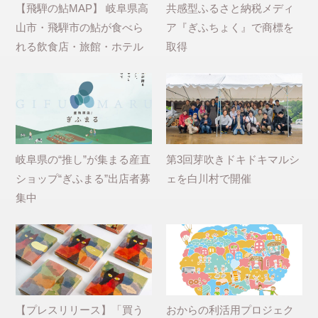
【飛騨の鮎MAP】 岐阜県高
共感型ふるさと納税メディ
山市・飛騨市の鮎が食べら
ア『ぎふちょく』で商標を
れる飲食店・旅館・ホテル
取得
岐阜県の“推し”が集まる産直
第3回芽吹きドキドキマルシ
ショップ“ぎふまる”出店者募
ェを白川村で開催
集中
【プレスリリース】「買う
おからの利活用プロジェク