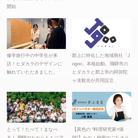
開始
修学旅行中の中学生が来
郡上に特化した地域商社「J
訪！ヒダカラのデザインに
ogoo」本格始動。飛騨市の
触れていただきました。
ヒダカラと郡上市の阿弥陀
ヶ滝観光が共同設立
とって！たべて！まなべ
【異色の “料理研究家×猟
る！ 飛騨のたからももツア
師”】かお｜秘密のごちそう