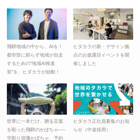
飛騨地域の中から、AIを！
ヒダカラの新・デザイン拠
都市部に頼らず地域が自走
点のお披露目イベントを開
するための“地域AI推進
催しました
室”を、ヒダカラが始動！
世界に一本だけ、贈る言葉
ヒダカラ正社員募集のお知
を彫った飛騨のかぼちゃ──
らせ（中途採用）
字彫り宿儺かぼちゃ、予約