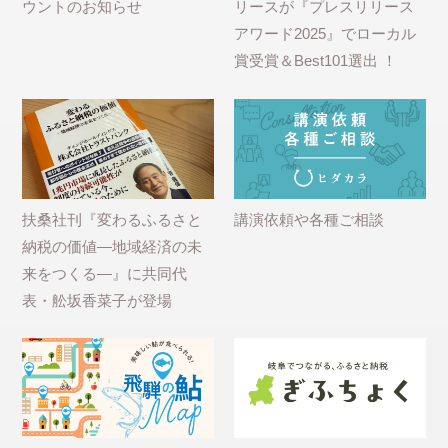
ウントのお知らせ
リースが『プレスリリース
アワード2025』でローカル
賞受賞＆Best101選出 ！
扶桑社刊『変わるふるさと
講演依頼や各種ご相談
納税の価値―地域経済の未
来をつくる―』に共同代
表・舩坂香菜子が登場