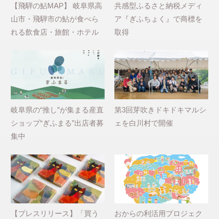
【飛騨の鮎MAP】 岐阜県高
共感型ふるさと納税メディ
山市・飛騨市の鮎が食べら
ア『ぎふちょく』で商標を
れる飲食店・旅館・ホテル
取得
岐阜県の“推し”が集まる産直
第3回芽吹きドキドキマルシ
ショップ“ぎふまる”出店者募
ェを白川村で開催
集中
【プレスリリース】「買う
おからの利活用プロジェク