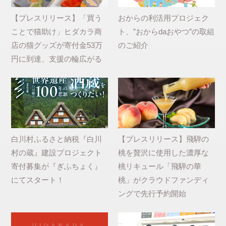
【プレスリリース】「買う
おからの利活用プロジェク
ことで猫助け」ヒダカラ商
ト、”おからdaおやつ”の取組
店の猫グッズが寄付金53万
のご紹介
円に到達、支援の輪広がる
白川村ふるさと納税『白川
【プレスリリース】飛騨の
村の蔵』建設プロジェクト
桃を贅沢に使用した濃厚な
寄付募集が『ぎふちょく』
桃リキュール「飛騨の華
にてスタート！
桃」がクラウドファンディ
ングで先行予約開始