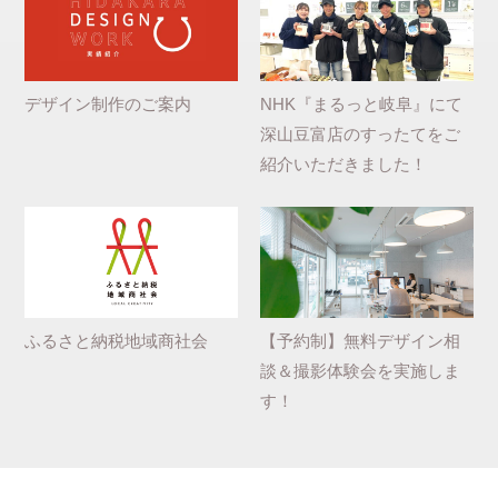
デザイン制作のご案内
NHK『まるっと岐阜』にて
深山豆富店のすったてをご
紹介いただきました！
ふるさと納税地域商社会
【予約制】無料デザイン相
談＆撮影体験会を実施しま
す！