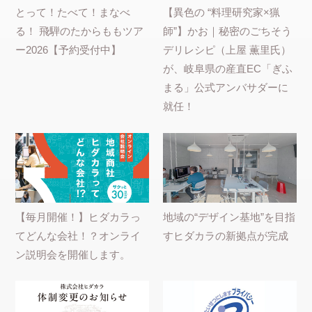
とって！たべて！まなべ
【異色の “料理研究家×猟
る！ 飛騨のたからももツア
師”】かお｜秘密のごちそう
ー2026【予約受付中】
デリレシピ（上屋 薫里氏）
が、岐阜県の産直EC「ぎふ
まる」公式アンバサダーに
就任！
【毎月開催！】ヒダカラっ
地域の“デザイン基地”を目指
てどんな会社！？オンライ
すヒダカラの新拠点が完成
ン説明会を開催します。