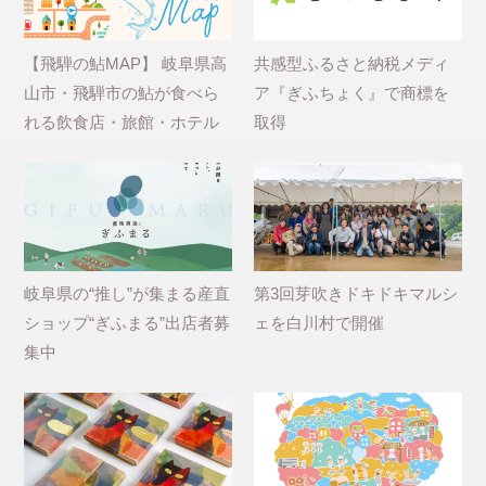
【飛騨の鮎MAP】 岐阜県高
共感型ふるさと納税メディ
山市・飛騨市の鮎が食べら
ア『ぎふちょく』で商標を
れる飲食店・旅館・ホテル
取得
岐阜県の“推し”が集まる産直
第3回芽吹きドキドキマルシ
ショップ“ぎふまる”出店者募
ェを白川村で開催
集中