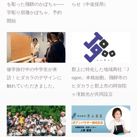
を彫った飛騨のかぼちゃ──
らせ（中途採用）
字彫り宿儺かぼちゃ、予約
開始
修学旅行中の中学生が来
郡上に特化した地域商社「J
訪！ヒダカラのデザインに
ogoo」本格始動。飛騨市の
触れていただきました。
ヒダカラと郡上市の阿弥陀
ヶ滝観光が共同設立