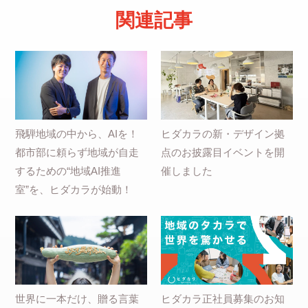
関連記事
飛騨地域の中から、AIを！
ヒダカラの新・デザイン拠
都市部に頼らず地域が自走
点のお披露目イベントを開
するための“地域AI推進
催しました
室”を、ヒダカラが始動！
世界に一本だけ、贈る言葉
ヒダカラ正社員募集のお知