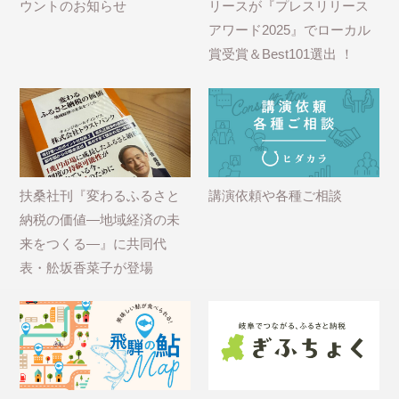
ウントのお知らせ
リースが『プレスリリース
アワード2025』でローカル
賞受賞＆Best101選出 ！
扶桑社刊『変わるふるさと
講演依頼や各種ご相談
納税の価値―地域経済の未
来をつくる―』に共同代
表・舩坂香菜子が登場