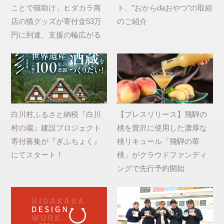
ことで猫助け」ヒダカラ商
ト、”おからdaおやつ”の取組
店の猫グッズが寄付金53万
のご紹介
円に到達、支援の輪広がる
白川村ふるさと納税『白川
【プレスリリース】飛騨の
村の蔵』建設プロジェクト
桃を贅沢に使用した濃厚な
寄付募集が『ぎふちょく』
桃リキュール「飛騨の華
にてスタート！
桃」がクラウドファンディ
ングで先行予約開始