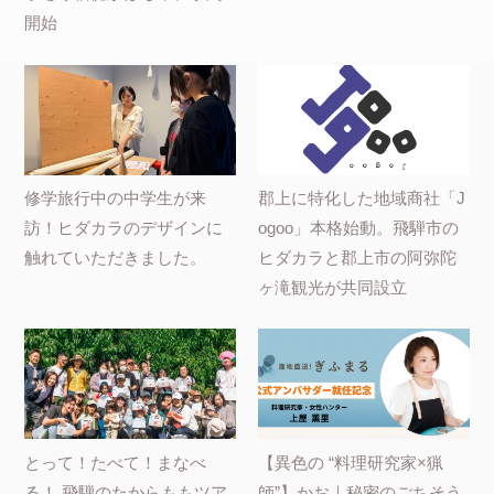
開始
修学旅行中の中学生が来
郡上に特化した地域商社「J
訪！ヒダカラのデザインに
ogoo」本格始動。飛騨市の
触れていただきました。
ヒダカラと郡上市の阿弥陀
ヶ滝観光が共同設立
とって！たべて！まなべ
【異色の “料理研究家×猟
る！ 飛騨のたからももツア
師”】かお｜秘密のごちそう