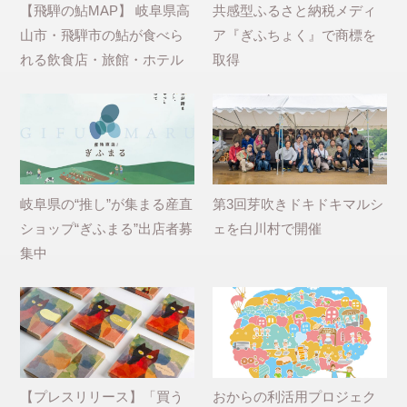
【飛騨の鮎MAP】 岐阜県高
共感型ふるさと納税メディ
山市・飛騨市の鮎が食べら
ア『ぎふちょく』で商標を
れる飲食店・旅館・ホテル
取得
岐阜県の“推し”が集まる産直
第3回芽吹きドキドキマルシ
ショップ“ぎふまる”出店者募
ェを白川村で開催
集中
【プレスリリース】「買う
おからの利活用プロジェク