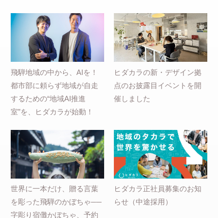
飛騨地域の中から、AIを！
ヒダカラの新・デザイン拠
都市部に頼らず地域が自走
点のお披露目イベントを開
するための“地域AI推進
催しました
室”を、ヒダカラが始動！
世界に一本だけ、贈る言葉
ヒダカラ正社員募集のお知
を彫った飛騨のかぼちゃ──
らせ（中途採用）
字彫り宿儺かぼちゃ、予約