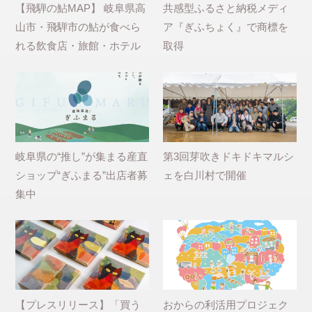
【飛騨の鮎MAP】 岐阜県高
共感型ふるさと納税メディ
山市・飛騨市の鮎が食べら
ア『ぎふちょく』で商標を
れる飲食店・旅館・ホテル
取得
岐阜県の“推し”が集まる産直
第3回芽吹きドキドキマルシ
ショップ“ぎふまる”出店者募
ェを白川村で開催
集中
【プレスリリース】「買う
おからの利活用プロジェク