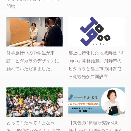
開始
修学旅行中の中学生が来
郡上に特化した地域商社「J
訪！ヒダカラのデザインに
ogoo」本格始動。飛騨市の
触れていただきました。
ヒダカラと郡上市の阿弥陀
ヶ滝観光が共同設立
とって！たべて！まなべ
【異色の “料理研究家×猟
る！ 飛騨のたからももツア
師”】かお｜秘密のごちそう