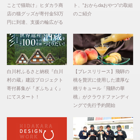
ことで猫助け」ヒダカラ商
ト、”おからdaおやつ”の取組
店の猫グッズが寄付金53万
のご紹介
円に到達、支援の輪広がる
白川村ふるさと納税『白川
【プレスリリース】飛騨の
村の蔵』建設プロジェクト
桃を贅沢に使用した濃厚な
寄付募集が『ぎふちょく』
桃リキュール「飛騨の華
にてスタート！
桃」がクラウドファンディ
ングで先行予約開始