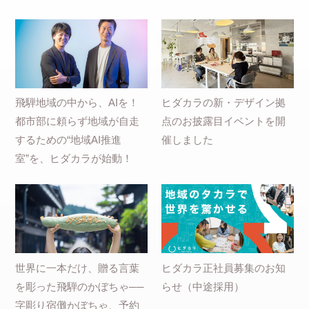
飛騨地域の中から、AIを！
ヒダカラの新・デザイン拠
都市部に頼らず地域が自走
点のお披露目イベントを開
するための“地域AI推進
催しました
室”を、ヒダカラが始動！
世界に一本だけ、贈る言葉
ヒダカラ正社員募集のお知
を彫った飛騨のかぼちゃ──
らせ（中途採用）
字彫り宿儺かぼちゃ、予約