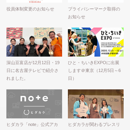
役員体制変更のお知らせ
プライバシーマーク取得の
お知らせ
深山豆富店が12月12日・19
ひと・ちいきEXPOに出展
日に名古屋テレビで紹介さ
します＠東京（12月5日～6
れました。
日）
ヒダカラ「note」公式アカ
ヒダカラが関わるプレスリ