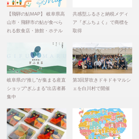
【飛騨の鮎MAP】 岐阜県高
共感型ふるさと納税メディ
山市・飛騨市の鮎が食べら
ア『ぎふちょく』で商標を
れる飲食店・旅館・ホテル
取得
岐阜県の“推し”が集まる産直
第3回芽吹きドキドキマルシ
ショップ“ぎふまる”出店者募
ェを白川村で開催
集中