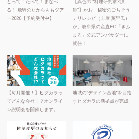
とって！たべて！まなべ
【異色の “料理研究家×猟
る！ 飛騨のたからももツア
師”】かお｜秘密のごちそう
ー2026【予約受付中】
デリレシピ（上屋 薫里氏）
が、岐阜県の産直EC「ぎふ
まる」公式アンバサダーに
就任！
【毎月開催！】ヒダカラっ
地域の“デザイン基地”を目指
てどんな会社！？オンライ
すヒダカラの新拠点が完成
ン説明会を開催します。