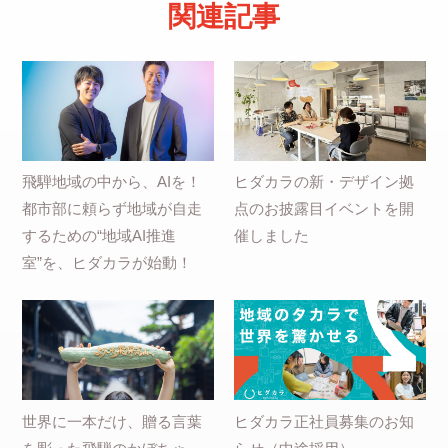
関連記事
飛騨地域の中から、AIを！
ヒダカラの新・デザイン拠
都市部に頼らず地域が自走
点のお披露目イベントを開
するための“地域AI推進
催しました
室”を、ヒダカラが始動！
世界に一本だけ、贈る言葉
ヒダカラ正社員募集のお知