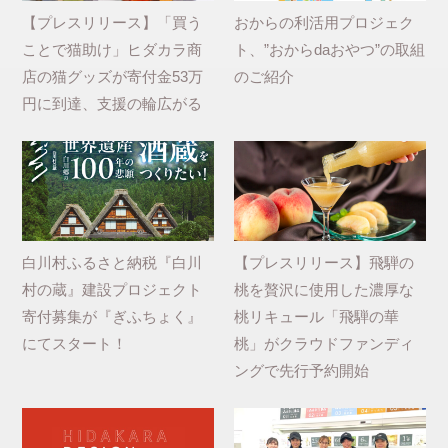
【プレスリリース】「買う
おからの利活用プロジェク
ことで猫助け」ヒダカラ商
ト、”おからdaおやつ”の取組
店の猫グッズが寄付金53万
のご紹介
円に到達、支援の輪広がる
白川村ふるさと納税『白川
【プレスリリース】飛騨の
村の蔵』建設プロジェクト
桃を贅沢に使用した濃厚な
寄付募集が『ぎふちょく』
桃リキュール「飛騨の華
にてスタート！
桃」がクラウドファンディ
ングで先行予約開始