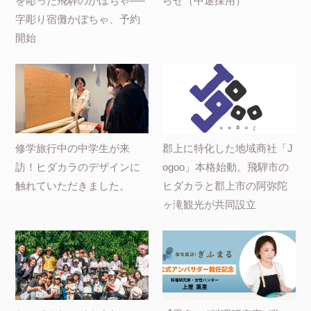
を彫った飛騨のかぼちゃ──
らせ（中途採用）
字彫り宿儺かぼちゃ、予約
開始
修学旅行中の中学生が来
郡上に特化した地域商社「J
訪！ヒダカラのデザインに
ogoo」本格始動。飛騨市の
触れていただきました。
ヒダカラと郡上市の阿弥陀
ヶ滝観光が共同設立