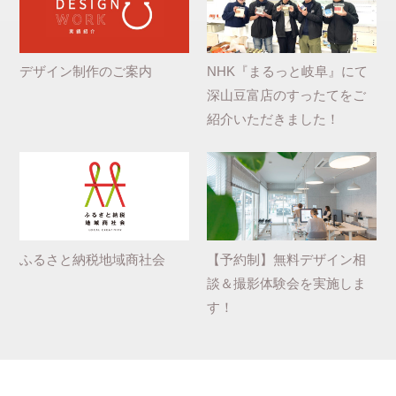
デザイン制作のご案内
NHK『まるっと岐阜』にて
深山豆富店のすったてをご
紹介いただきました！
ふるさと納税地域商社会
【予約制】無料デザイン相
談＆撮影体験会を実施しま
す！