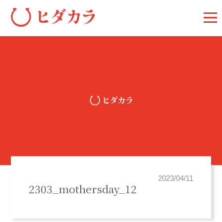
2023/04/11
2303_mothersday_12