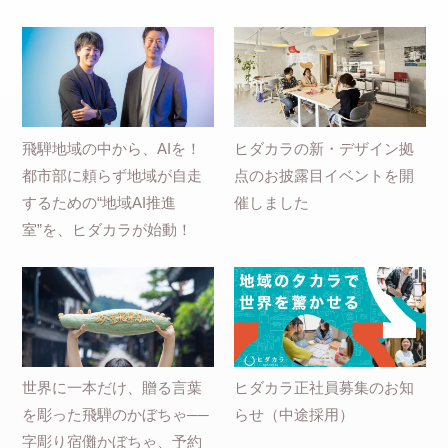
飛騨地域の中から、AIを！
ヒダカラの新・デザイン拠
都市部に頼らず地域が自走
点のお披露目イベントを開
するための“地域AI推進
催しました
室”を、ヒダカラが始動！
世界に一本だけ、贈る言葉
ヒダカラ正社員募集のお知
を彫った飛騨のかぼちゃ──
らせ（中途採用）
字彫り宿儺かぼちゃ、予約