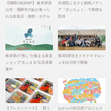
【飛騨の鮎MAP】 岐阜県高
共感型ふるさと納税メディ
山市・飛騨市の鮎が食べら
ア『ぎふちょく』で商標を
れる飲食店・旅館・ホテル
取得
岐阜県の“推し”が集まる産直
第3回芽吹きドキドキマルシ
ショップ“ぎふまる”出店者募
ェを白川村で開催
集中
【プレスリリース】「買う
おからの利活用プロジェク