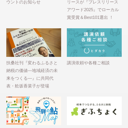
ウントのお知らせ
リースが『プレスリリース
アワード2025』でローカル
賞受賞＆Best101選出 ！
扶桑社刊『変わるふるさと
講演依頼や各種ご相談
納税の価値―地域経済の未
来をつくる―』に共同代
表・舩坂香菜子が登場