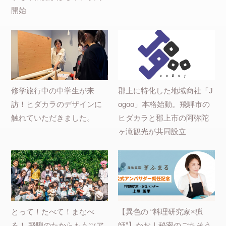
開始
修学旅行中の中学生が来
郡上に特化した地域商社「J
訪！ヒダカラのデザインに
ogoo」本格始動。飛騨市の
触れていただきました。
ヒダカラと郡上市の阿弥陀
ヶ滝観光が共同設立
とって！たべて！まなべ
【異色の “料理研究家×猟
る！ 飛騨のたからももツア
師”】かお｜秘密のごちそう