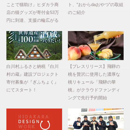
ことで猫助け」ヒダカラ商
ト、”おからdaおやつ”の取組
店の猫グッズが寄付金53万
のご紹介
円に到達、支援の輪広がる
白川村ふるさと納税『白川
【プレスリリース】飛騨の
村の蔵』建設プロジェクト
桃を贅沢に使用した濃厚な
寄付募集が『ぎふちょく』
桃リキュール「飛騨の華
にてスタート！
桃」がクラウドファンディ
ングで先行予約開始