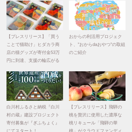
【プレスリリース】「買う
おからの利活用プロジェク
ことで猫助け」ヒダカラ商
ト、”おからdaおやつ”の取組
店の猫グッズが寄付金53万
のご紹介
円に到達、支援の輪広がる
白川村ふるさと納税『白川
【プレスリリース】飛騨の
村の蔵』建設プロジェクト
桃を贅沢に使用した濃厚な
寄付募集が『ぎふちょく』
桃リキュール「飛騨の華
にてスタート！
桃」がクラウドファンディ