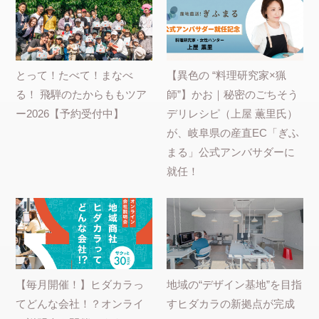
とって！たべて！まなべ
【異色の “料理研究家×猟
る！ 飛騨のたからももツア
師”】かお｜秘密のごちそう
ー2026【予約受付中】
デリレシピ（上屋 薫里氏）
が、岐阜県の産直EC「ぎふ
まる」公式アンバサダーに
就任！
【毎月開催！】ヒダカラっ
地域の“デザイン基地”を目指
てどんな会社！？オンライ
すヒダカラの新拠点が完成