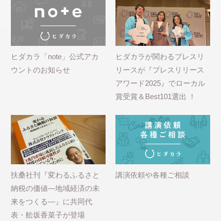
ヒダカラ「note」公式アカ
ヒダカラが関わるプレスリ
ウントのお知らせ
リースが『プレスリリース
アワード2025』でローカル
賞受賞＆Best101選出 ！
扶桑社刊『変わるふるさと
講演依頼や各種ご相談
納税の価値―地域経済の未
来をつくる―』に共同代
表・舩坂香菜子が登場