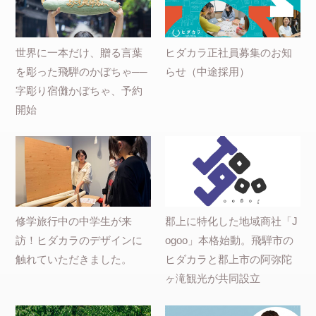
世界に一本だけ、贈る言葉
ヒダカラ正社員募集のお知
を彫った飛騨のかぼちゃ──
らせ（中途採用）
字彫り宿儺かぼちゃ、予約
開始
修学旅行中の中学生が来
郡上に特化した地域商社「J
訪！ヒダカラのデザインに
ogoo」本格始動。飛騨市の
触れていただきました。
ヒダカラと郡上市の阿弥陀
ヶ滝観光が共同設立