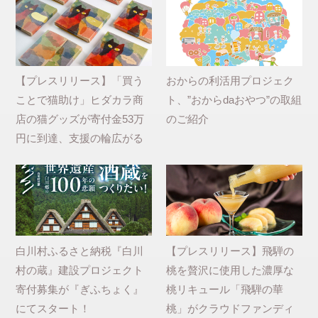
【プレスリリース】「買う
おからの利活用プロジェク
ことで猫助け」ヒダカラ商
ト、”おからdaおやつ”の取組
店の猫グッズが寄付金53万
のご紹介
円に到達、支援の輪広がる
白川村ふるさと納税『白川
【プレスリリース】飛騨の
村の蔵』建設プロジェクト
桃を贅沢に使用した濃厚な
寄付募集が『ぎふちょく』
桃リキュール「飛騨の華
にてスタート！
桃」がクラウドファンディ