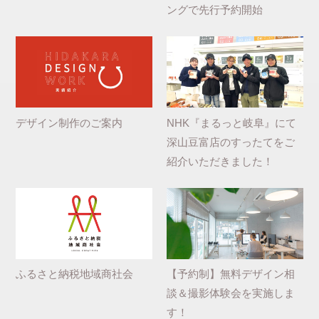
ングで先行予約開始
デザイン制作のご案内
NHK『まるっと岐阜』にて
深山豆富店のすったてをご
紹介いただきました！
ふるさと納税地域商社会
【予約制】無料デザイン相
談＆撮影体験会を実施しま
す！