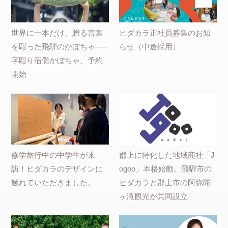
世界に一本だけ、贈る言葉
ヒダカラ正社員募集のお知
を彫った飛騨のかぼちゃ──
らせ（中途採用）
字彫り宿儺かぼちゃ、予約
開始
修学旅行中の中学生が来
郡上に特化した地域商社「J
訪！ヒダカラのデザインに
ogoo」本格始動。飛騨市の
触れていただきました。
ヒダカラと郡上市の阿弥陀
ヶ滝観光が共同設立