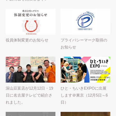
役員体制変更のお知らせ
プライバシーマーク取得の
お知らせ
深山豆富店が12月12日・19
ひと・ちいきEXPOに出展
日に名古屋テレビで紹介さ
します＠東京（12月5日～6
れました。
日）