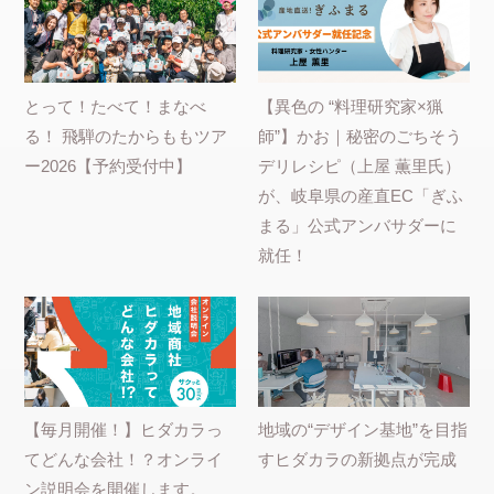
とって！たべて！まなべ
【異色の “料理研究家×猟
る！ 飛騨のたからももツア
師”】かお｜秘密のごちそう
ー2026【予約受付中】
デリレシピ（上屋 薫里氏）
が、岐阜県の産直EC「ぎふ
まる」公式アンバサダーに
就任！
【毎月開催！】ヒダカラっ
地域の“デザイン基地”を目指
てどんな会社！？オンライ
すヒダカラの新拠点が完成
ン説明会を開催します。