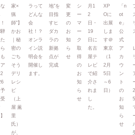
まな
家×
ラって
地”を
変
シ
月1
XP
「n
べ
猟
どんな
目指
更
ー
2
Oに
ot
る！
師”】
会
すヒ
の
マ
日・
出展
e」
飛騨
かお
社！？
ダカ
お
ー
19
しま
公
のた
｜秘
オンラ
ラの
知
ク
日に
す＠
式
から
密の
イン説
新拠
ら
取
名古
東京
ア
もも
ごち
明会を
点が
せ
得
屋テ
（1
カ
ツア
そう
開催し
完成
の
レビ
2月
ウ
2
デリ
ます。
お
で紹
5日
ン
26
レシ
知
介さ
～6
ト
【予
ピ
ら
れま
日）
の
約受
（上
せ
し
お
付
屋 薫
た。
知
中】
里
ら
氏）
せ
が、