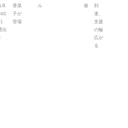
＆B
香菜
ル
催
到
st1
子が
達、
01
登場
支援
選出
の輪
！
広が
る