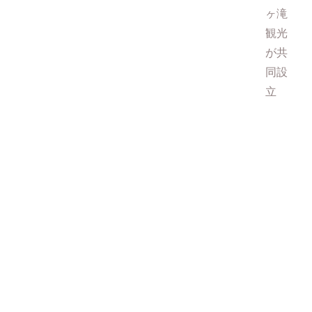
ヶ滝
観光
が共
同設
立