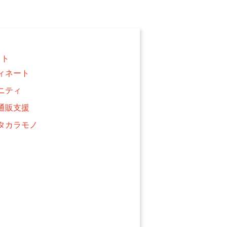
クト
ィネート
ニティ
通販支援
タカラモノ