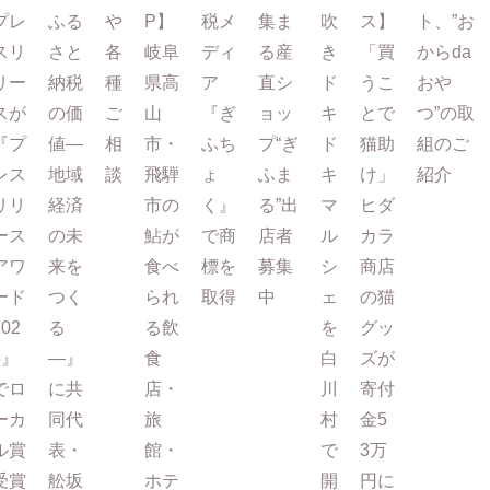
プレ
ふる
や
P】
税メ
集ま
吹
ス】
ト、”お
スリ
さと
各
岐阜
ディ
る産
き
「買
からda
リー
納税
種
県高
ア
直シ
ド
うこ
おや
スが
の価
ご
山
『ぎ
ョッ
キ
とで
つ”の取
『プ
値―
相
市・
ふち
プ“ぎ
ド
猫助
組のご
レス
地域
談
飛騨
ょ
ふま
キ
け」
紹介
リリ
経済
市の
く』
る”出
マ
ヒダ
ース
の未
鮎が
で商
店者
ル
カラ
アワ
来を
食べ
標を
募集
シ
商店
ード
つく
られ
取得
中
ェ
の猫
202
る
る飲
を
グッ
5』
―』
食
白
ズが
でロ
に共
店・
川
寄付
ーカ
同代
旅
村
金5
ル賞
表・
館・
で
3万
受賞
舩坂
ホテ
開
円に