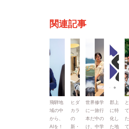
関連記事
飛騨地
ヒダ
世界
修学
郡上
域の中
カラ
に一
旅行
に特
から、
の
本だ
中の
化し
AIを！
新・
け、
中学
た地