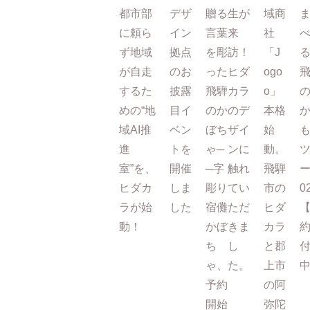
都市部
デザ
贈る
生が
域商
に頼ら
イン
言葉
来
社
ず地域
拠点
を彫
訪！
「J
が自走
のお
った
ヒダ
ogo
するた
披露
飛騨
カラ
o」
めの“地
目イ
のか
のデ
本格
域AI推
ベン
ぼち
ザイ
始
進
トを
ゃ─
ンに
動。
室”を、
開催
─字
触れ
飛騨
ー
ヒダカ
しま
彫り
てい
市の
0
ラが始
した
宿儺
ただ
ヒダ
動！
かぼ
きま
カラ
ち
し
と郡
ゃ、
た。
上市
予約
の阿
開始
弥陀