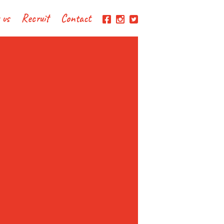
 us
Recruit
Contact