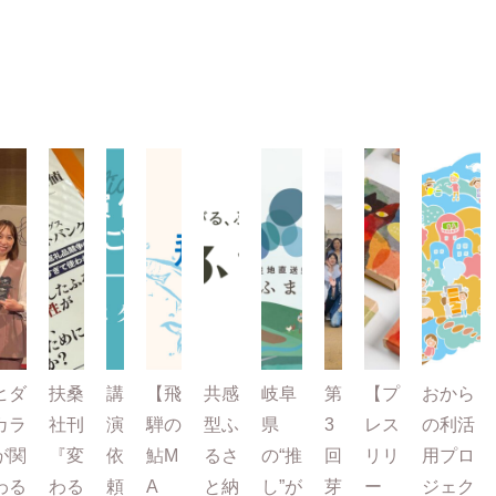
ヒダ
扶桑
講
【飛
共感
岐阜
第
【プ
おから
カラ
社刊
演
騨の
型ふ
県
3
レス
の利活
が関
『変
依
鮎M
るさ
の“推
回
リリ
用プロ
わる
わる
頼
A
と納
し”が
芽
ー
ジェク