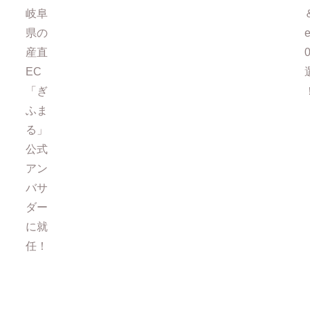
岐阜
県の
e
産直
EC
「ぎ
ふま
る」
公式
アン
バサ
ダー
に就
任！