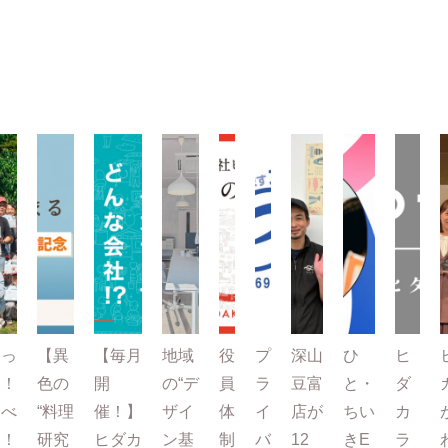
とっ
【異
【毎月
地域
役
プ
深山
ひ
ヒ
て！
色の
開
の“デ
員
ラ
豆富
と・
ダ
たべ
“料理
催！】
ザイ
体
イ
店が
ちい
カ
て！
研究
ヒダカ
ン基
制
バ
12
きE
ラ