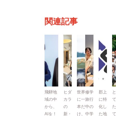
関連記事
飛騨地
ヒダ
世界
修学
郡上
域の中
カラ
に一
旅行
に特
から、
の
本だ
中の
化し
AIを！
新・
け、
中学
た地