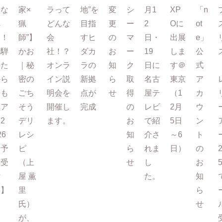
まな
家×
ラって
地”を
変
シ
月1
XP
「n
べ
猟
どんな
目指
更
ー
2
Oに
ot
る！
師”】
会
すヒ
の
マ
日・
出展
e」
飛騨
かお
社！？
ダカ
お
ー
19
しま
公
のた
｜秘
オンラ
ラの
知
ク
日に
す＠
式
から
密の
イン説
新拠
ら
取
名古
東京
ア
もも
ごち
明会を
点が
せ
得
屋テ
（1
カ
ツア
そう
開催し
完成
の
レビ
2月
ウ
2
デリ
ます。
お
で紹
5日
ン
26
レシ
知
介さ
～6
ト
【予
ピ
ら
れま
日）
の
約受
（上
せ
し
お
付
屋 薫
た。
知
中】
里
ら
氏）
せ
が、