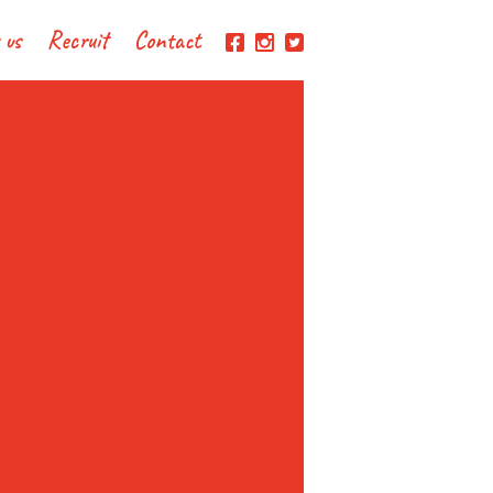
 us
Recruit
Contact