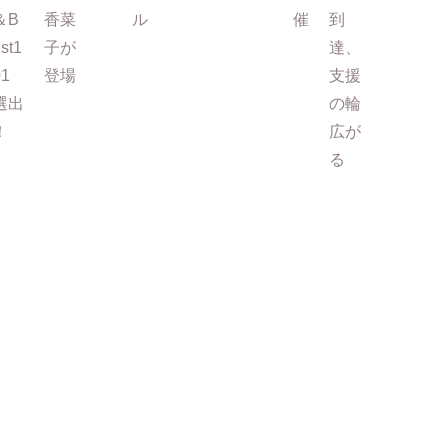
＆B
香菜
ル
催
到
st1
子が
達、
01
登場
支援
選出
の輪
！
広が
る