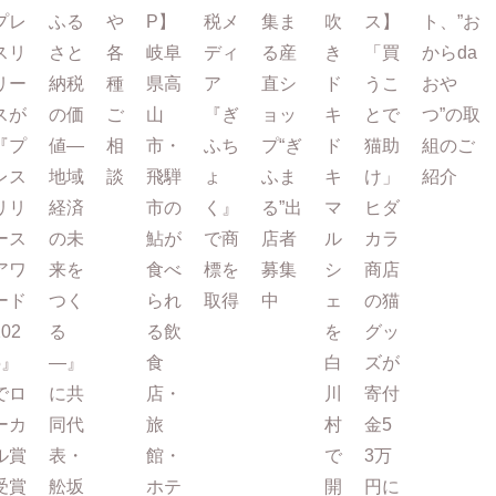
プレ
ふる
や
P】
税メ
集ま
吹
ス】
ト、”お
スリ
さと
各
岐阜
ディ
る産
き
「買
からda
リー
納税
種
県高
ア
直シ
ド
うこ
おや
スが
の価
ご
山
『ぎ
ョッ
キ
とで
つ”の取
『プ
値―
相
市・
ふち
プ“ぎ
ド
猫助
組のご
レス
地域
談
飛騨
ょ
ふま
キ
け」
紹介
リリ
経済
市の
く』
る”出
マ
ヒダ
ース
の未
鮎が
で商
店者
ル
カラ
アワ
来を
食べ
標を
募集
シ
商店
ード
つく
られ
取得
中
ェ
の猫
202
る
る飲
を
グッ
5』
―』
食
白
ズが
でロ
に共
店・
川
寄付
ーカ
同代
旅
村
金5
ル賞
表・
館・
で
3万
受賞
舩坂
ホテ
開
円に