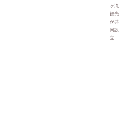
ヶ滝
観光
が共
同設
立