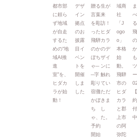
都市部
デザ
贈る
生が
域商
に頼ら
イン
言葉
来
社
ず地域
拠点
を彫
訪！
「J
が自走
のお
った
ヒダ
ogo
するた
披露
飛騨
カラ
o」
めの“地
目イ
のか
のデ
本格
域AI推
ベン
ぼち
ザイ
始
進
トを
ゃ─
ンに
動。
室”を、
開催
─字
触れ
飛騨
ー
ヒダカ
しま
彫り
てい
市の
0
ラが始
した
宿儺
ただ
ヒダ
動！
かぼ
きま
カラ
ち
し
と郡
ゃ、
た。
上市
予約
の阿
開始
弥陀