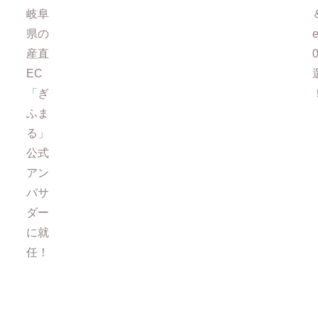
岐阜
県の
e
産直
EC
「ぎ
ふま
る」
公式
アン
バサ
ダー
に就
任！