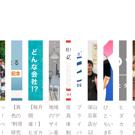
とっ
【異
【毎月
地域
役
プ
深山
ひ
ヒ
て！
色の
開
の“デ
員
ラ
豆富
と・
ダ
たべ
“料理
催！】
ザイ
体
イ
店が
ちい
カ
て！
研究
ヒダカ
ン基
制
バ
12
きE
ラ