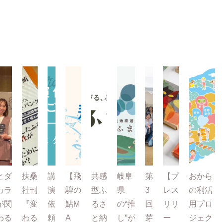
ヒダ
扶桑
講
【飛
共感
岐阜
第
【プ
おから
カラ
社刊
演
騨の
型ふ
県
3
レス
の利活
が関
『変
依
鮎M
るさ
の“推
回
リリ
用プロ
わる
わる
頼
A
と納
し”が
芽
ー
ジェク