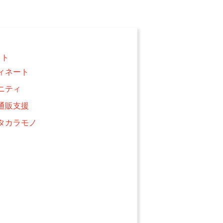
クト
ィネート
ニティ
通販支援
タカラモノ