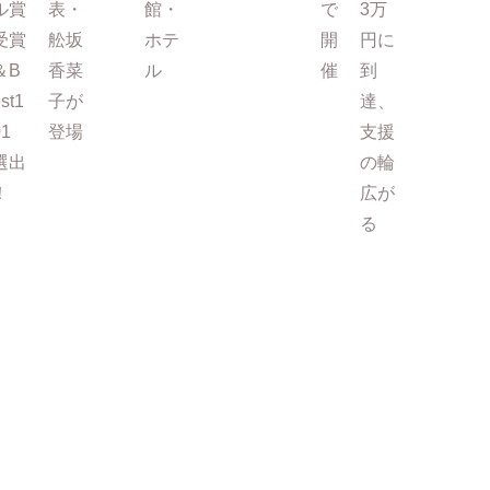
ル賞
表・
館・
で
3万
受賞
舩坂
ホテ
開
円に
＆B
香菜
ル
催
到
st1
子が
達、
01
登場
支援
選出
の輪
！
広が
る