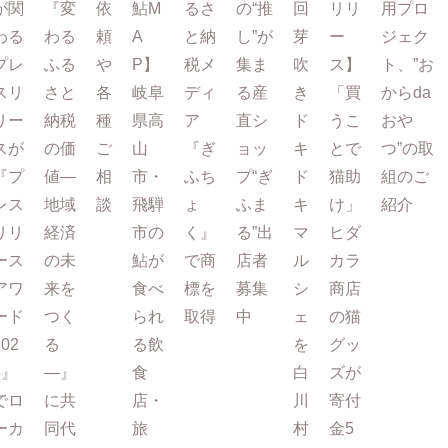
が関
『変
依
鮎M
るさ
の“推
回
リリ
用プロ
わる
わる
頼
A
と納
し”が
芽
ー
ジェク
プレ
ふる
や
P】
税メ
集ま
吹
ス】
ト、”お
スリ
さと
各
岐阜
ディ
る産
き
「買
からda
リー
納税
種
県高
ア
直シ
ド
うこ
おや
スが
の価
ご
山
『ぎ
ョッ
キ
とで
つ”の取
『プ
値―
相
市・
ふち
プ“ぎ
ド
猫助
組のご
レス
地域
談
飛騨
ょ
ふま
キ
け」
紹介
リリ
経済
市の
く』
る”出
マ
ヒダ
ース
の未
鮎が
で商
店者
ル
カラ
アワ
来を
食べ
標を
募集
シ
商店
ード
つく
られ
取得
中
ェ
の猫
202
る
る飲
を
グッ
5』
―』
食
白
ズが
でロ
に共
店・
川
寄付
ーカ
同代
旅
村
金5