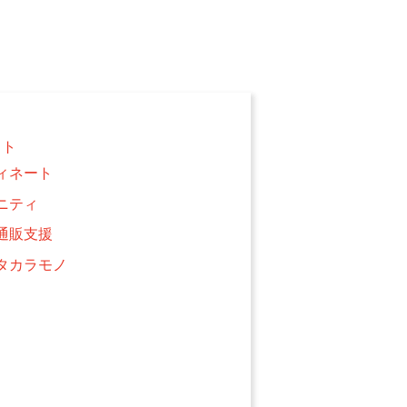
クト
ィネート
ニティ
通販支援
タカラモノ