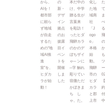
から、
の
本だ
中の
化し
AIを！
新・
け、
中学
た地
都市部
デザ
贈る
生が
域商
に頼ら
イン
言葉
来
社
ず地域
拠点
を彫
訪！
「J
が自走
のお
った
ヒダ
ogo
するた
披露
飛騨
カラ
o」
めの“地
目イ
のか
のデ
本格
域AI推
ベン
ぼち
ザイ
始
進
トを
ゃ─
ンに
動。
室”を、
開催
─字
触れ
飛騨
ー
ヒダカ
しま
彫り
てい
市の
0
ラが始
した
宿儺
ただ
ヒダ
動！
かぼ
きま
カラ
ち
し
と郡
ゃ、
た。
上市