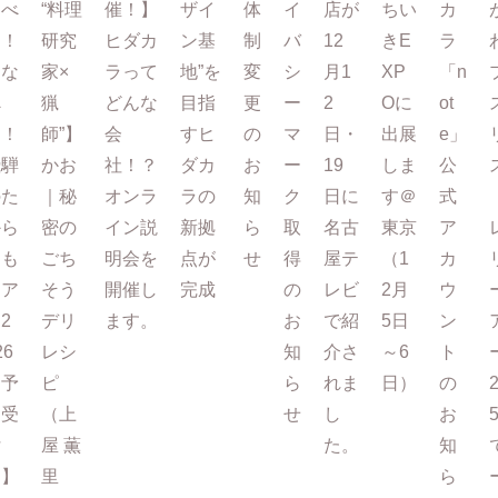
たべ
“料理
催！】
ザイ
体
イ
店が
ちい
カ
て！
研究
ヒダカ
ン基
制
バ
12
きE
ラ
まな
家×
ラって
地”を
変
シ
月1
XP
「n
べ
猟
どんな
目指
更
ー
2
Oに
ot
る！
師”】
会
すヒ
の
マ
日・
出展
e」
飛騨
かお
社！？
ダカ
お
ー
19
しま
公
のた
｜秘
オンラ
ラの
知
ク
日に
す＠
式
から
密の
イン説
新拠
ら
取
名古
東京
ア
もも
ごち
明会を
点が
せ
得
屋テ
（1
カ
ツア
そう
開催し
完成
の
レビ
2月
ウ
2
デリ
ます。
お
で紹
5日
ン
26
レシ
知
介さ
～6
ト
【予
ピ
ら
れま
日）
の
約受
（上
せ
し
お
付
屋 薫
た。
知
中】
里
ら