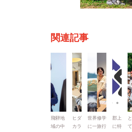
関連記事
飛騨地
ヒダ
世界
修学
郡上
域の中
カラ
に一
旅行
に特