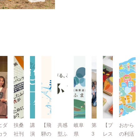
ヒダ
扶桑
講
【飛
共感
岐阜
第
【プ
おから
カラ
社刊
演
騨の
型ふ
県
3
レス
の利活