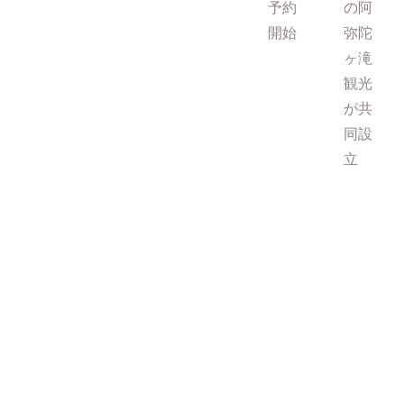
予約
の阿
開始
弥陀
ヶ滝
観光
が共
同設
立