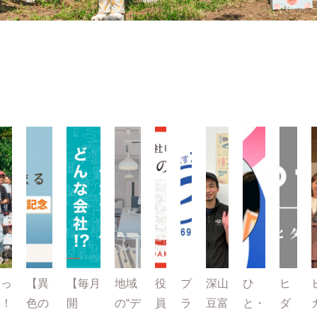
とっ
【異
【毎月
地域
役
プ
深山
ひ
ヒ
て！
色の
開
の“デ
員
ラ
豆富
と・
ダ