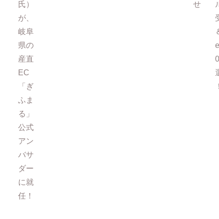
氏）
せ
が、
岐阜
県の
e
産直
EC
「ぎ
ふま
る」
公式
アン
バサ
ダー
に就
任！