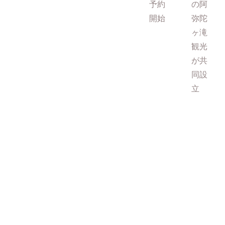
予約
の阿
開始
弥陀
ヶ滝
観光
が共
同設
立