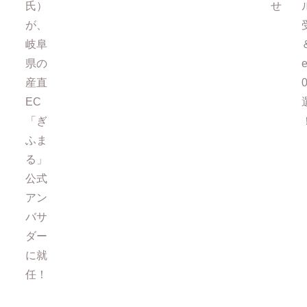
氏）
せ
が、
岐阜
県の
e
産直
EC
「ぎ
ふま
る」
公式
アン
バサ
ダー
に就
任！