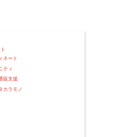
クト
ィネート
ニティ
通販支援
タカラモノ