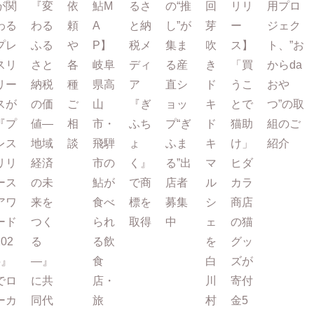
が関
『変
依
鮎M
るさ
の“推
回
リリ
用プロ
わる
わる
頼
A
と納
し”が
芽
ー
ジェク
プレ
ふる
や
P】
税メ
集ま
吹
ス】
ト、”お
スリ
さと
各
岐阜
ディ
る産
き
「買
からda
リー
納税
種
県高
ア
直シ
ド
うこ
おや
スが
の価
ご
山
『ぎ
ョッ
キ
とで
つ”の取
『プ
値―
相
市・
ふち
プ“ぎ
ド
猫助
組のご
レス
地域
談
飛騨
ょ
ふま
キ
け」
紹介
リリ
経済
市の
く』
る”出
マ
ヒダ
ース
の未
鮎が
で商
店者
ル
カラ
アワ
来を
食べ
標を
募集
シ
商店
ード
つく
られ
取得
中
ェ
の猫
202
る
る飲
を
グッ
5』
―』
食
白
ズが
でロ
に共
店・
川
寄付
ーカ
同代
旅
村
金5