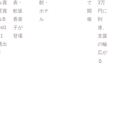
ル賞
表・
館・
で
3万
受賞
舩坂
ホテ
開
円に
＆B
香菜
ル
催
到
st1
子が
達、
01
登場
支援
選出
の輪
！
広が
る