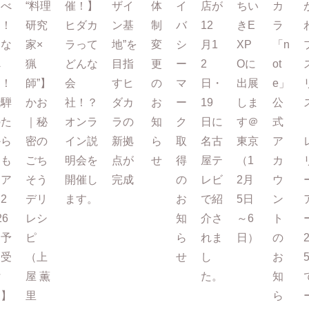
たべ
“料理
催！】
ザイ
体
イ
店が
ちい
カ
て！
研究
ヒダカ
ン基
制
バ
12
きE
ラ
まな
家×
ラって
地”を
変
シ
月1
XP
「n
べ
猟
どんな
目指
更
ー
2
Oに
ot
る！
師”】
会
すヒ
の
マ
日・
出展
e」
飛騨
かお
社！？
ダカ
お
ー
19
しま
公
のた
｜秘
オンラ
ラの
知
ク
日に
す＠
式
から
密の
イン説
新拠
ら
取
名古
東京
ア
もも
ごち
明会を
点が
せ
得
屋テ
（1
カ
ツア
そう
開催し
完成
の
レビ
2月
ウ
2
デリ
ます。
お
で紹
5日
ン
26
レシ
知
介さ
～6
ト
【予
ピ
ら
れま
日）
の
約受
（上
せ
し
お
付
屋 薫
た。
知
中】
里
ら