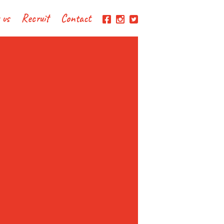
 us
Recruit
Contact