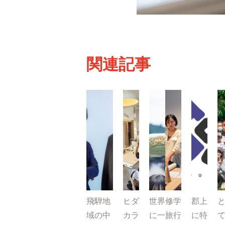
関連記事
飛騨地
ヒダ
世界
修学
郡上
域の中
カラ
に一
旅行
に特