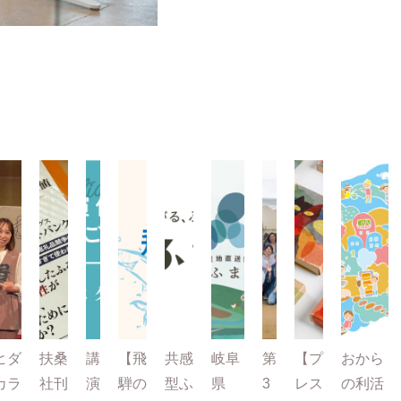
ヒダ
扶桑
講
【飛
共感
岐阜
第
【プ
おから
カラ
社刊
演
騨の
型ふ
県
3
レス
の利活