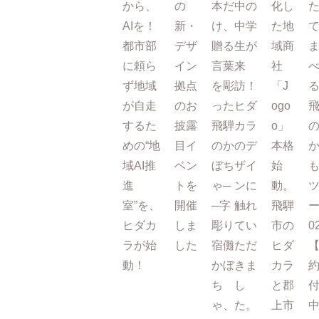
から、
の
本だ
中の
化し
AIを！
新・
け、
中学
た地
都市部
デザ
贈る
生が
域商
に頼ら
イン
言葉
来
社
ず地域
拠点
を彫
訪！
「J
が自走
のお
った
ヒダ
ogo
するた
披露
飛騨
カラ
o」
めの“地
目イ
のか
のデ
本格
域AI推
ベン
ぼち
ザイ
始
進
トを
ゃ─
ンに
動。
室”を、
開催
─字
触れ
飛騨
ー
ヒダカ
しま
彫り
てい
市の
0
ラが始
した
宿儺
ただ
ヒダ
動！
かぼ
きま
カラ
ち
し
と郡
ゃ、
た。
上市