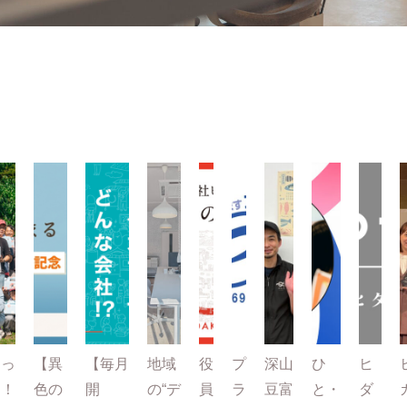
とっ
【異
【毎月
地域
役
プ
深山
ひ
ヒ
て！
色の
開
の“デ
員
ラ
豆富
と・
ダ