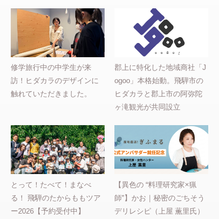
修学旅行中の中学生が来
郡上に特化した地域商社「J
訪！ヒダカラのデザインに
ogoo」本格始動。飛騨市の
触れていただきました。
ヒダカラと郡上市の阿弥陀
ヶ滝観光が共同設立
とって！たべて！まなべ
【異色の “料理研究家×猟
る！ 飛騨のたからももツア
師”】かお｜秘密のごちそう
ー2026【予約受付中】
デリレシピ（上屋 薫里氏）