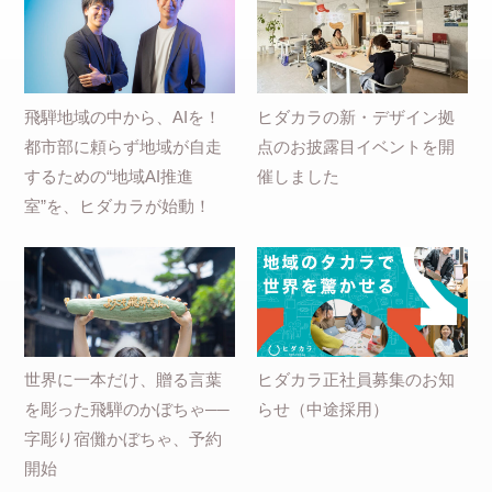
飛騨地域の中から、AIを！
ヒダカラの新・デザイン拠
都市部に頼らず地域が自走
点のお披露目イベントを開
するための“地域AI推進
催しました
室”を、ヒダカラが始動！
世界に一本だけ、贈る言葉
ヒダカラ正社員募集のお知
を彫った飛騨のかぼちゃ──
らせ（中途採用）
字彫り宿儺かぼちゃ、予約
開始