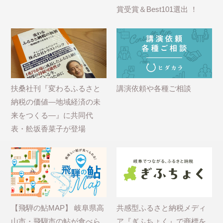
賞受賞＆Best101選出 ！
扶桑社刊『変わるふるさと
講演依頼や各種ご相談
納税の価値―地域経済の未
来をつくる―』に共同代
表・舩坂香菜子が登場
【飛騨の鮎MAP】 岐阜県高
共感型ふるさと納税メディ
山市・飛騨市の鮎が食べら
ア『ぎふちょく』で商標を