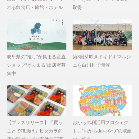
れる飲食店・旅館・ホテル
取得
岐阜県の“推し”が集まる産直
第3回芽吹きドキドキマルシ
ショップ“ぎふまる”出店者募
ェを白川村で開催
集中
【プレスリリース】「買う
おからの利活用プロジェク
ことで猫助け」ヒダカラ商
ト、”おからdaおやつ”の取組