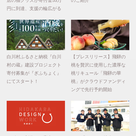
店の猫グッズが寄付金53万
のご紹介
円に到達、支援の輪広がる
白川村ふるさと納税『白川
【プレスリリース】飛騨の
村の蔵』建設プロジェクト
桃を贅沢に使用した濃厚な
寄付募集が『ぎふちょく』
桃リキュール「飛騨の華
にてスタート！
桃」がクラウドファンディ
ングで先行予約開始