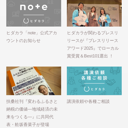
ヒダカラ「note」公式アカ
ヒダカラが関わるプレスリ
ウントのお知らせ
リースが『プレスリリース
アワード2025』でローカル
賞受賞＆Best101選出 ！
扶桑社刊『変わるふるさと
講演依頼や各種ご相談
納税の価値―地域経済の未
来をつくる―』に共同代
表・舩坂香菜子が登場