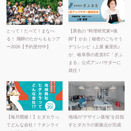
とって！たべて！まなべ
【異色の “料理研究家×猟
る！ 飛騨のたからももツア
師”】かお｜秘密のごちそう
ー2026【予約受付中】
デリレシピ（上屋 薫里氏）
が、岐阜県の産直EC「ぎふ
まる」公式アンバサダーに
就任！
【毎月開催！】ヒダカラっ
地域の“デザイン基地”を目指
てどんな会社！？オンライ
すヒダカラの新拠点が完成