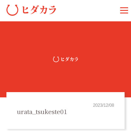
2023/12/08
urata_tsukeste01