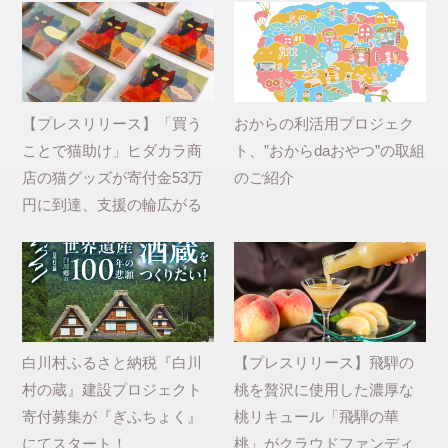
【プレスリリース】「買う
おからの利活用プロジェク
ことで猫助け」ヒダカラ商
ト、”おからdaおやつ”の取組
店の猫グッズが寄付金53万
のご紹介
円に到達、支援の輪広がる
白川村ふるさと納税『白川
【プレスリリース】飛騨の
村の蔵』建設プロジェクト
桃を贅沢に使用した濃厚な
寄付募集が『ぎふちょく』
桃リキュール「飛騨の華
にてスタート！
桃」がクラウドファンディ