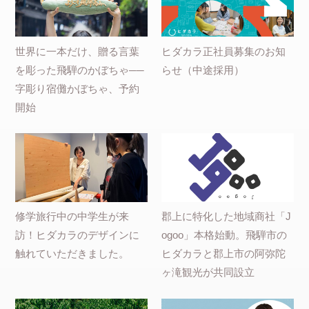
世界に一本だけ、贈る言葉
ヒダカラ正社員募集のお知
を彫った飛騨のかぼちゃ──
らせ（中途採用）
字彫り宿儺かぼちゃ、予約
開始
修学旅行中の中学生が来
郡上に特化した地域商社「J
訪！ヒダカラのデザインに
ogoo」本格始動。飛騨市の
触れていただきました。
ヒダカラと郡上市の阿弥陀
ヶ滝観光が共同設立