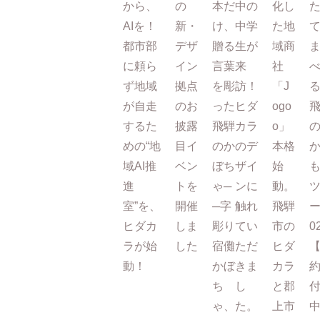
から、
の
本だ
中の
化し
AIを！
新・
け、
中学
た地
都市部
デザ
贈る
生が
域商
に頼ら
イン
言葉
来
社
ず地域
拠点
を彫
訪！
「J
が自走
のお
った
ヒダ
ogo
するた
披露
飛騨
カラ
o」
めの“地
目イ
のか
のデ
本格
域AI推
ベン
ぼち
ザイ
始
進
トを
ゃ─
ンに
動。
室”を、
開催
─字
触れ
飛騨
ー
ヒダカ
しま
彫り
てい
市の
0
ラが始
した
宿儺
ただ
ヒダ
動！
かぼ
きま
カラ
ち
し
と郡
ゃ、
た。
上市