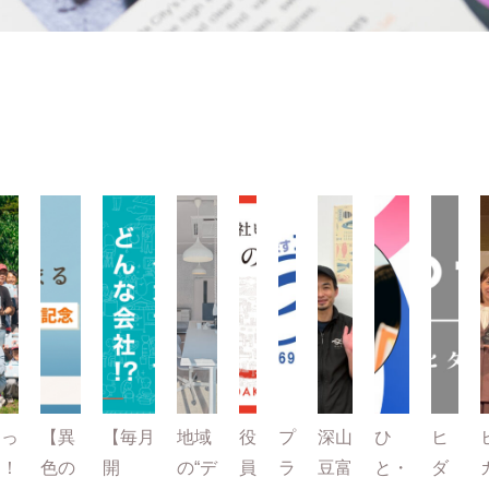
とっ
【異
【毎月
地域
役
プ
深山
ひ
ヒ
て！
色の
開
の“デ
員
ラ
豆富
と・
ダ