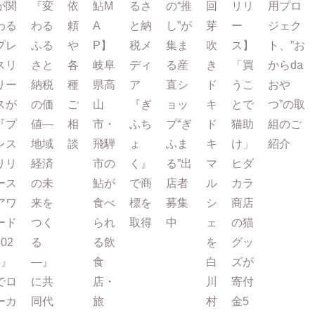
が関
『変
依
鮎M
るさ
の“推
回
リリ
用プロ
わる
わる
頼
A
と納
し”が
芽
ー
ジェク
プレ
ふる
や
P】
税メ
集ま
吹
ス】
ト、”お
スリ
さと
各
岐阜
ディ
る産
き
「買
からda
リー
納税
種
県高
ア
直シ
ド
うこ
おや
スが
の価
ご
山
『ぎ
ョッ
キ
とで
つ”の取
『プ
値―
相
市・
ふち
プ“ぎ
ド
猫助
組のご
レス
地域
談
飛騨
ょ
ふま
キ
け」
紹介
リリ
経済
市の
く』
る”出
マ
ヒダ
ース
の未
鮎が
で商
店者
ル
カラ
アワ
来を
食べ
標を
募集
シ
商店
ード
つく
られ
取得
中
ェ
の猫
202
る
る飲
を
グッ
5』
―』
食
白
ズが
でロ
に共
店・
川
寄付
ーカ
同代
旅
村
金5