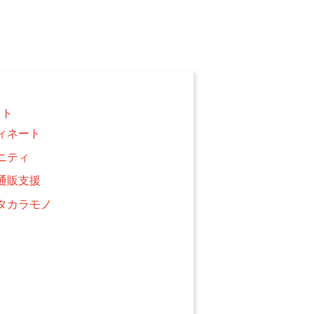
クト
ィネート
ニティ
通販支援
タカラモノ