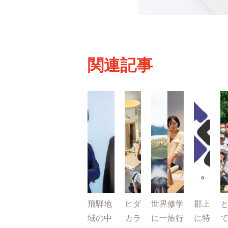
関連記事
飛騨地
ヒダ
世界
修学
郡上
域の中
カラ
に一
旅行
に特