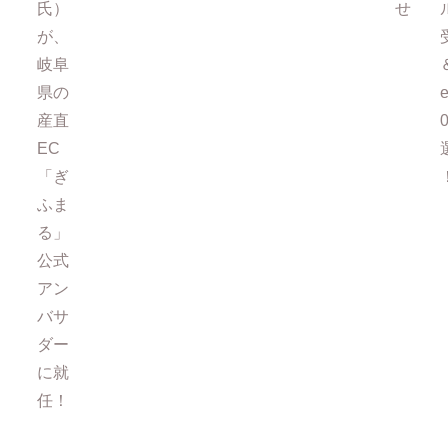
氏）
せ
が、
岐阜
県の
e
産直
EC
「ぎ
ふま
る」
公式
アン
バサ
ダー
に就
任！