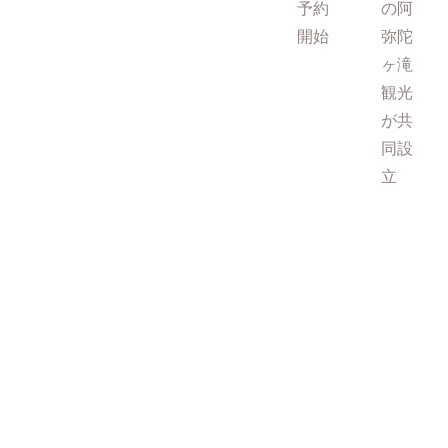
予約
の阿
開始
弥陀
ヶ滝
観光
が共
同設
立