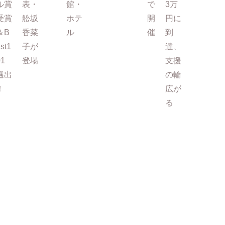
ル賞
表・
館・
で
3万
受賞
舩坂
ホテ
開
円に
＆B
香菜
ル
催
到
st1
子が
達、
01
登場
支援
選出
の輪
！
広が
る