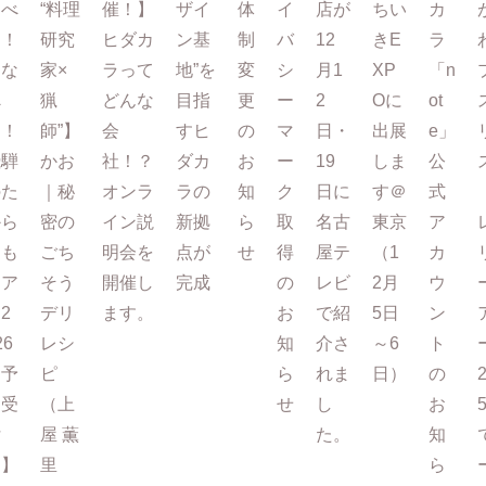
たべ
“料理
催！】
ザイ
体
イ
店が
ちい
カ
て！
研究
ヒダカ
ン基
制
バ
12
きE
ラ
まな
家×
ラって
地”を
変
シ
月1
XP
「n
べ
猟
どんな
目指
更
ー
2
Oに
ot
る！
師”】
会
すヒ
の
マ
日・
出展
e」
飛騨
かお
社！？
ダカ
お
ー
19
しま
公
のた
｜秘
オンラ
ラの
知
ク
日に
す＠
式
から
密の
イン説
新拠
ら
取
名古
東京
ア
もも
ごち
明会を
点が
せ
得
屋テ
（1
カ
ツア
そう
開催し
完成
の
レビ
2月
ウ
2
デリ
ます。
お
で紹
5日
ン
26
レシ
知
介さ
～6
ト
【予
ピ
ら
れま
日）
の
約受
（上
せ
し
お
付
屋 薫
た。
知
中】
里
ら