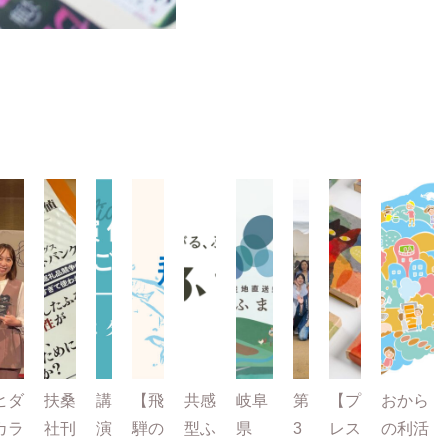
ヒダ
扶桑
講
【飛
共感
岐阜
第
【プ
おから
カラ
社刊
演
騨の
型ふ
県
3
レス
の利活