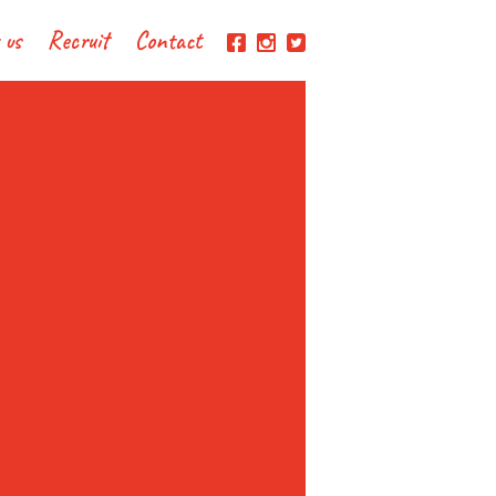
 us
Recruit
Contact