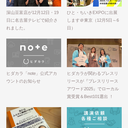
深山豆富店が12月12日・19
ひと・ちいきEXPOに出展
日に名古屋テレビで紹介さ
します＠東京（12月5日～6
れました。
日）
ヒダカラ「note」公式アカ
ヒダカラが関わるプレスリ
ウントのお知らせ
リースが『プレスリリース
アワード2025』でローカル
賞受賞＆Best101選出 ！