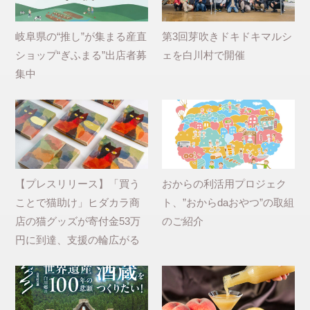
岐阜県の“推し”が集まる産直
第3回芽吹きドキドキマルシ
ショップ“ぎふまる”出店者募
ェを白川村で開催
集中
【プレスリリース】「買う
おからの利活用プロジェク
ことで猫助け」ヒダカラ商
ト、”おからdaおやつ”の取組
店の猫グッズが寄付金53万
のご紹介
円に到達、支援の輪広がる