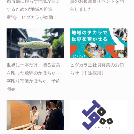
都市部に頼らず地域が自走
点のお披露目イベントを開
するための“地域AI推進
催しました
室”を、ヒダカラが始動！
世界に一本だけ、贈る言葉
ヒダカラ正社員募集のお知
を彫った飛騨のかぼちゃ──
らせ（中途採用）
字彫り宿儺かぼちゃ、予約
開始