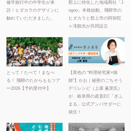
修学旅行中の中学生が来
郡上に特化した地域商社「J
訪！ヒダカラのデザインに
ogoo」本格始動。飛騨市の
触れていただきました。
ヒダカラと郡上市の阿弥陀
ヶ滝観光が共同設立
とって！たべて！まなべ
【異色の “料理研究家×猟
る！ 飛騨のたからももツア
師”】かお｜秘密のごちそう
ー2026【予約受付中】
デリレシピ（上屋 薫里氏）
が、岐阜県の産直EC「ぎふ
まる」公式アンバサダーに
就任！