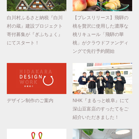
白川村ふるさと納税『白川
【プレスリリース】飛騨の
村の蔵』建設プロジェクト
桃を贅沢に使用した濃厚な
寄付募集が『ぎふちょく』
桃リキュール「飛騨の華
にてスタート！
桃」がクラウドファンディ
ングで先行予約開始
デザイン制作のご案内
NHK『まるっと岐阜』にて
深山豆富店のすったてをご
紹介いただきました！