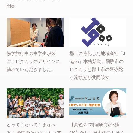
開始
修学旅行中の中学生が来
郡上に特化した地域商社「J
訪！ヒダカラのデザインに
ogoo」本格始動。飛騨市の
触れていただきました。
ヒダカラと郡上市の阿弥陀
ヶ滝観光が共同設立
とって！たべて！まなべ
【異色の “料理研究家×猟
る！ 飛騨のたからももツア
師”】かお｜秘密のごちそう