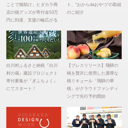
ことで猫助け」ヒダカラ商
ト、”おからdaおやつ”の取組
店の猫グッズが寄付金53万
のご紹介
円に到達、支援の輪広がる
白川村ふるさと納税『白川
【プレスリリース】飛騨の
村の蔵』建設プロジェクト
桃を贅沢に使用した濃厚な
寄付募集が『ぎふちょく』
桃リキュール「飛騨の華
にてスタート！
桃」がクラウドファンディ
ングで先行予約開始