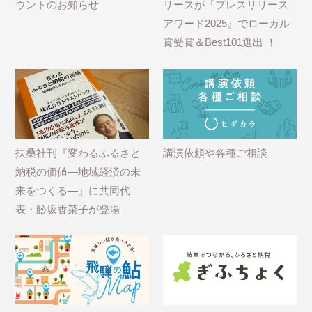
ウントのお知らせ
リースが『プレスリリース
アワード2025』でローカル
賞受賞＆Best101選出 ！
扶桑社刊『変わるふるさと
講演依頼や各種ご相談
納税の価値―地域経済の未
来をつくる―』に共同代
表・舩坂香菜子が登場