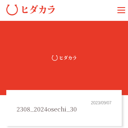
2023/09/07
2308_2024osechi_30