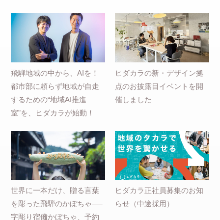
飛騨地域の中から、AIを！
ヒダカラの新・デザイン拠
都市部に頼らず地域が自走
点のお披露目イベントを開
するための“地域AI推進
催しました
室”を、ヒダカラが始動！
世界に一本だけ、贈る言葉
ヒダカラ正社員募集のお知
を彫った飛騨のかぼちゃ──
らせ（中途採用）
字彫り宿儺かぼちゃ、予約