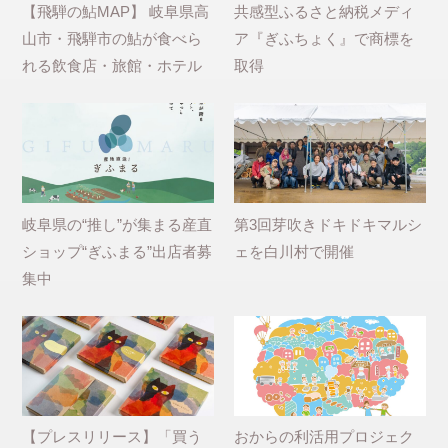
【飛騨の鮎MAP】 岐阜県高
共感型ふるさと納税メディ
山市・飛騨市の鮎が食べら
ア『ぎふちょく』で商標を
れる飲食店・旅館・ホテル
取得
岐阜県の“推し”が集まる産直
第3回芽吹きドキドキマルシ
ショップ“ぎふまる”出店者募
ェを白川村で開催
集中
【プレスリリース】「買う
おからの利活用プロジェク