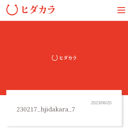
2023/06/20
230217_hjidakara_7