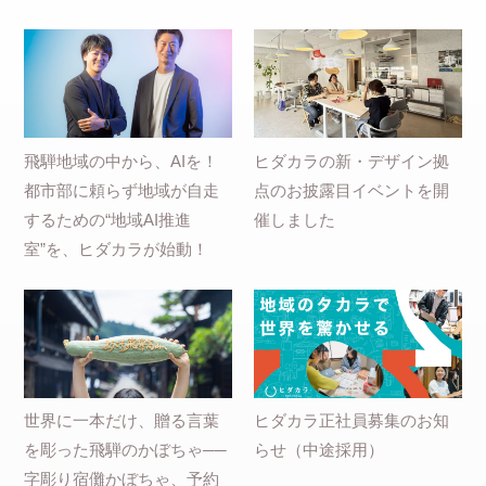
飛騨地域の中から、AIを！
ヒダカラの新・デザイン拠
都市部に頼らず地域が自走
点のお披露目イベントを開
するための“地域AI推進
催しました
室”を、ヒダカラが始動！
世界に一本だけ、贈る言葉
ヒダカラ正社員募集のお知
を彫った飛騨のかぼちゃ──
らせ（中途採用）
字彫り宿儺かぼちゃ、予約