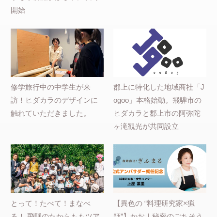
開始
修学旅行中の中学生が来
郡上に特化した地域商社「J
訪！ヒダカラのデザインに
ogoo」本格始動。飛騨市の
触れていただきました。
ヒダカラと郡上市の阿弥陀
ヶ滝観光が共同設立
とって！たべて！まなべ
【異色の “料理研究家×猟
る！ 飛騨のたからももツア
師”】かお｜秘密のごちそう