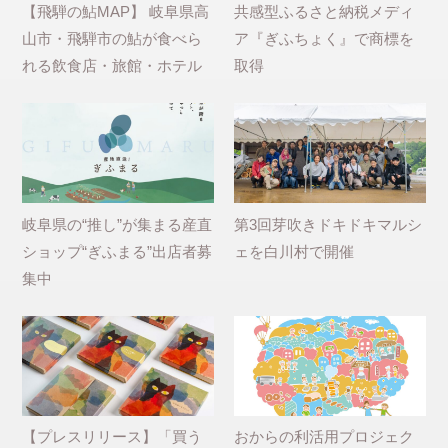
【飛騨の鮎MAP】 岐阜県高
共感型ふるさと納税メディ
山市・飛騨市の鮎が食べら
ア『ぎふちょく』で商標を
れる飲食店・旅館・ホテル
取得
岐阜県の“推し”が集まる産直
第3回芽吹きドキドキマルシ
ショップ“ぎふまる”出店者募
ェを白川村で開催
集中
【プレスリリース】「買う
おからの利活用プロジェク