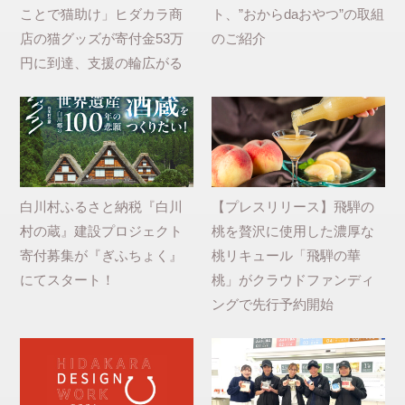
ことで猫助け」ヒダカラ商
ト、”おからdaおやつ”の取組
店の猫グッズが寄付金53万
のご紹介
円に到達、支援の輪広がる
白川村ふるさと納税『白川
【プレスリリース】飛騨の
村の蔵』建設プロジェクト
桃を贅沢に使用した濃厚な
寄付募集が『ぎふちょく』
桃リキュール「飛騨の華
にてスタート！
桃」がクラウドファンディ
ングで先行予約開始