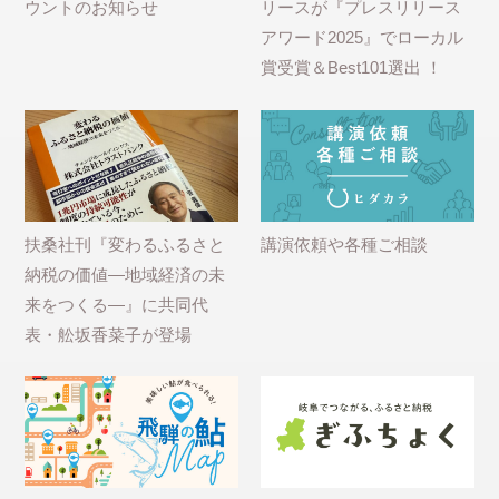
ウントのお知らせ
リースが『プレスリリース
アワード2025』でローカル
賞受賞＆Best101選出 ！
扶桑社刊『変わるふるさと
講演依頼や各種ご相談
納税の価値―地域経済の未
来をつくる―』に共同代
表・舩坂香菜子が登場