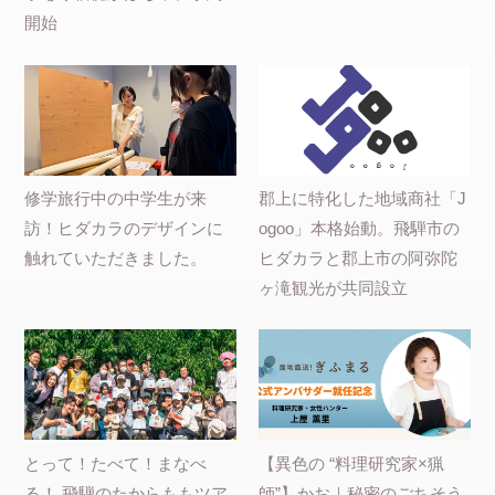
開始
修学旅行中の中学生が来
郡上に特化した地域商社「J
訪！ヒダカラのデザインに
ogoo」本格始動。飛騨市の
触れていただきました。
ヒダカラと郡上市の阿弥陀
ヶ滝観光が共同設立
とって！たべて！まなべ
【異色の “料理研究家×猟
る！ 飛騨のたからももツア
師”】かお｜秘密のごちそう