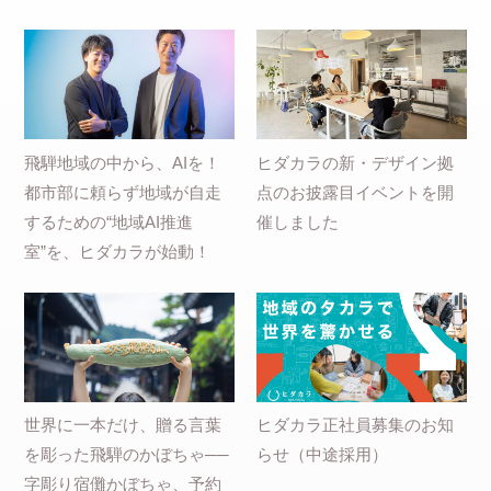
飛騨地域の中から、AIを！
ヒダカラの新・デザイン拠
都市部に頼らず地域が自走
点のお披露目イベントを開
するための“地域AI推進
催しました
室”を、ヒダカラが始動！
世界に一本だけ、贈る言葉
ヒダカラ正社員募集のお知
を彫った飛騨のかぼちゃ──
らせ（中途採用）
字彫り宿儺かぼちゃ、予約