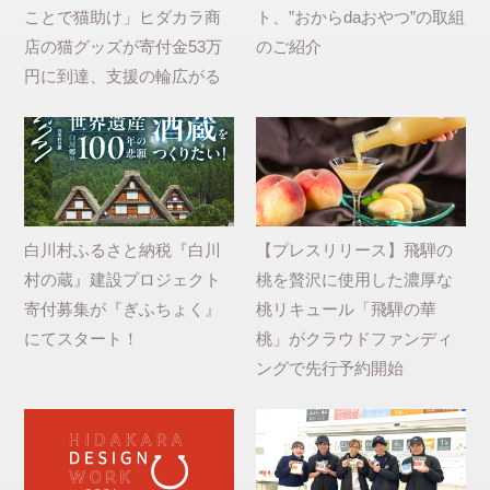
ことで猫助け」ヒダカラ商
ト、”おからdaおやつ”の取組
店の猫グッズが寄付金53万
のご紹介
円に到達、支援の輪広がる
白川村ふるさと納税『白川
【プレスリリース】飛騨の
村の蔵』建設プロジェクト
桃を贅沢に使用した濃厚な
寄付募集が『ぎふちょく』
桃リキュール「飛騨の華
にてスタート！
桃」がクラウドファンディ
ングで先行予約開始