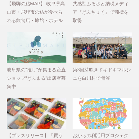
【飛騨の鮎MAP】 岐阜県高
共感型ふるさと納税メディ
山市・飛騨市の鮎が食べら
ア『ぎふちょく』で商標を
れる飲食店・旅館・ホテル
取得
岐阜県の“推し”が集まる産直
第3回芽吹きドキドキマルシ
ショップ“ぎふまる”出店者募
ェを白川村で開催
集中
【プレスリリース】「買う
おからの利活用プロジェク