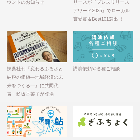
ウントのお知らせ
リースが『プレスリリース
アワード2025』でローカル
賞受賞＆Best101選出 ！
扶桑社刊『変わるふるさと
講演依頼や各種ご相談
納税の価値―地域経済の未
来をつくる―』に共同代
表・舩坂香菜子が登場