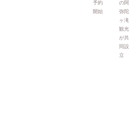
予約
の阿
開始
弥陀
ヶ滝
観光
が共
同設
立