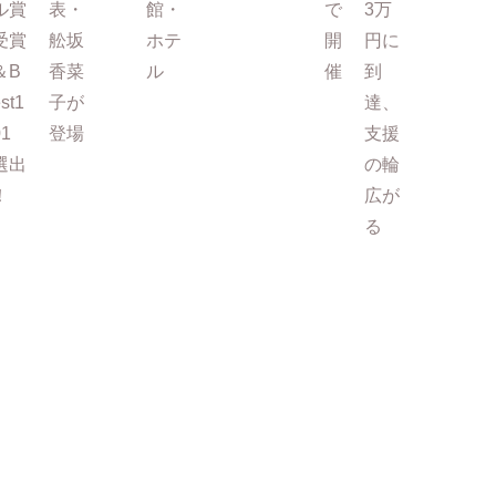
ル賞
表・
館・
で
3万
受賞
舩坂
ホテ
開
円に
＆B
香菜
ル
催
到
st1
子が
達、
01
登場
支援
選出
の輪
！
広が
る