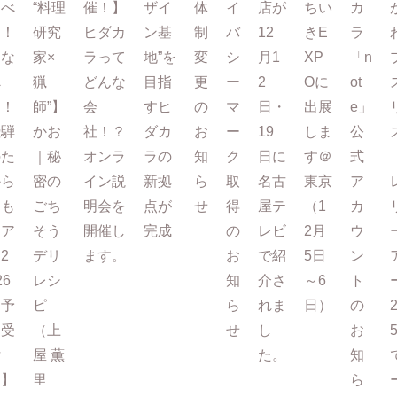
たべ
“料理
催！】
ザイ
体
イ
店が
ちい
カ
て！
研究
ヒダカ
ン基
制
バ
12
きE
ラ
まな
家×
ラって
地”を
変
シ
月1
XP
「n
べ
猟
どんな
目指
更
ー
2
Oに
ot
る！
師”】
会
すヒ
の
マ
日・
出展
e」
飛騨
かお
社！？
ダカ
お
ー
19
しま
公
のた
｜秘
オンラ
ラの
知
ク
日に
す＠
式
から
密の
イン説
新拠
ら
取
名古
東京
ア
もも
ごち
明会を
点が
せ
得
屋テ
（1
カ
ツア
そう
開催し
完成
の
レビ
2月
ウ
2
デリ
ます。
お
で紹
5日
ン
26
レシ
知
介さ
～6
ト
【予
ピ
ら
れま
日）
の
約受
（上
せ
し
お
付
屋 薫
た。
知
中】
里
ら