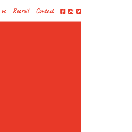
 us
Recruit
Contact