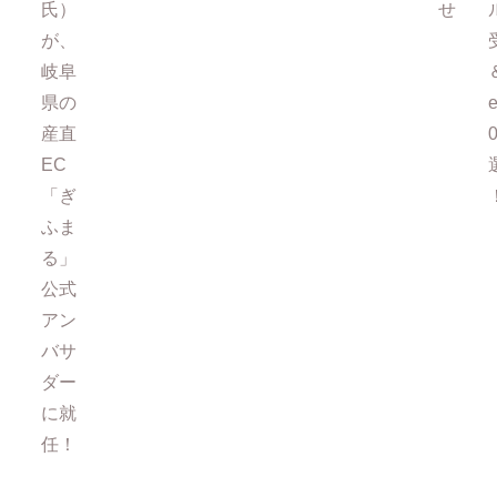
氏）
せ
が、
岐阜
県の
e
産直
EC
「ぎ
ふま
る」
公式
アン
バサ
ダー
に就
任！