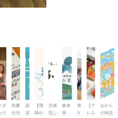
ヒダ
扶桑
講
【飛
共感
岐阜
第
【プ
おから
カラ
社刊
演
騨の
型ふ
県
3
レス
の利活