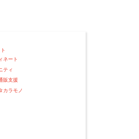
クト
ィネート
ニティ
通販支援
タカラモノ