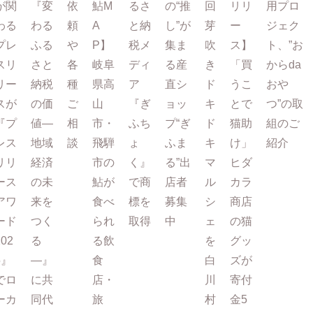
が関
『変
依
鮎M
るさ
の“推
回
リリ
用プロ
わる
わる
頼
A
と納
し”が
芽
ー
ジェク
プレ
ふる
や
P】
税メ
集ま
吹
ス】
ト、”お
スリ
さと
各
岐阜
ディ
る産
き
「買
からda
リー
納税
種
県高
ア
直シ
ド
うこ
おや
スが
の価
ご
山
『ぎ
ョッ
キ
とで
つ”の取
『プ
値―
相
市・
ふち
プ“ぎ
ド
猫助
組のご
レス
地域
談
飛騨
ょ
ふま
キ
け」
紹介
リリ
経済
市の
く』
る”出
マ
ヒダ
ース
の未
鮎が
で商
店者
ル
カラ
アワ
来を
食べ
標を
募集
シ
商店
ード
つく
られ
取得
中
ェ
の猫
202
る
る飲
を
グッ
5』
―』
食
白
ズが
でロ
に共
店・
川
寄付
ーカ
同代
旅
村
金5