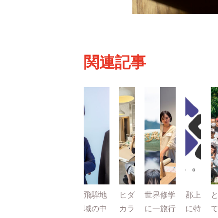
関連記事
飛騨地
ヒダ
世界
修学
郡上
域の中
カラ
に一
旅行
に特