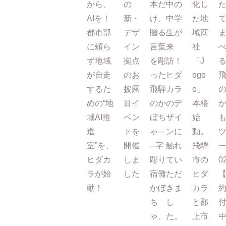
から、
の
本だ
中の
化し
AIを！
新・
け、
中学
た地
都市部
デザ
贈る
生が
域商
に頼ら
イン
言葉
来
社
ず地域
拠点
を彫
訪！
「J
が自走
のお
った
ヒダ
ogo
するた
披露
飛騨
カラ
o」
めの“地
目イ
のか
のデ
本格
域AI推
ベン
ぼち
ザイ
始
進
トを
ゃ─
ンに
動。
室”を、
開催
─字
触れ
飛騨
ー
ヒダカ
しま
彫り
てい
市の
0
ラが始
した
宿儺
ただ
ヒダ
動！
かぼ
きま
カラ
ち
し
と郡
ゃ、
た。
上市