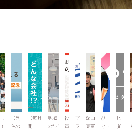
とっ
【異
【毎月
地域
役
プ
深山
ひ
ヒ
て！
色の
開
の“デ
員
ラ
豆富
と・
ダ